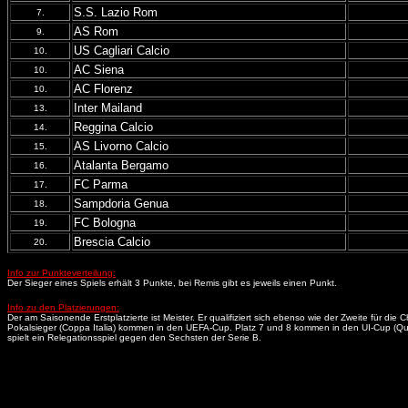
S.S. Lazio Rom
7.
AS Rom
9.
US Cagliari Calcio
10.
AC Siena
10.
AC Florenz
10.
Inter Mailand
13.
Reggina Calcio
14.
AS Livorno Calcio
15.
Atalanta Bergamo
16.
FC Parma
17.
Sampdoria Genua
18.
FC Bologna
19.
Brescia Calcio
20.
Info zur Punkteverteilung:
Der Sieger eines Spiels erhält 3 Punkte, bei Remis gibt es jeweils einen Punkt.
Info zu den Platzierungen:
Der am Saisonende Erstplatzierte ist Meister. Er qualifiziert sich ebenso wie der Zweite für 
Pokalsieger (Coppa Italia) kommen in den UEFA-Cup. Platz 7 und 8 kommen in den UI-Cup (Quali
spielt ein Relegationsspiel gegen den Sechsten der Serie B.