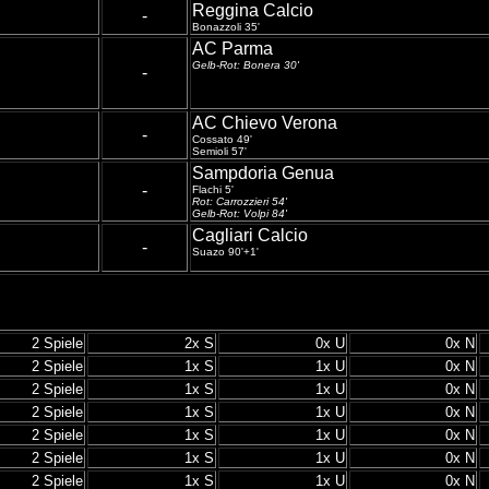
Reggina Calcio
-
Bonazzoli 35'
AC Parma
Gelb-Rot: Bonera 30'
-
AC Chievo Verona
-
Cossato 49'
Semioli 57'
Sampdoria Genua
-
Flachi 5'
Rot: Carrozzieri 54'
Gelb-Rot: Volpi 84'
Cagliari Calcio
-
Suazo 90'+1'
2 Spiele
2x S
0x U
0x N
2 Spiele
1x S
1x U
0x N
2 Spiele
1x S
1x U
0x N
2 Spiele
1x S
1x U
0x N
2 Spiele
1x S
1x U
0x N
2 Spiele
1x S
1x U
0x N
2 Spiele
1x S
1x U
0x N