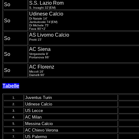
S.S. Lazio Rom
So
S. Inzaghi 32'(EM)
Udinese Calcio
Di Natale 14'
So
Jankulovski 74'(EM)
Di Michele 75'
Fava 90'+2'
AS Livorno Calcio
So
Protti 15'
AC Siena
So
Vergassola 9'
Portanova 66'
AC Florenz
So
Miccoli 16'
Dainelli 90'
Tabelle
Juventus Turin
1.
Udinese Calcio
2.
US Lecce
3.
AC Milan
4.
Messina Calcio
5.
AC Chievo Verona
5.
US Palermo
7.