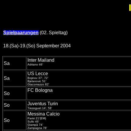
Spielpaarungen
(02. Spieltag)
18.(Sa)-19.(So) September 2004
Inter Mailand
Sa
Adriano 46'
US Lecce
Sa
Bojinov 37', 72'
Bjelanovic 51'
Giacomazzo 82'
FC Bologna
So
Juventus Turin
So
Trezeguet 14', 58'
Messina Calcio
Parisi 21'(EM)
So
Sullo 46'
Giampà 74'
Zampagna 78'