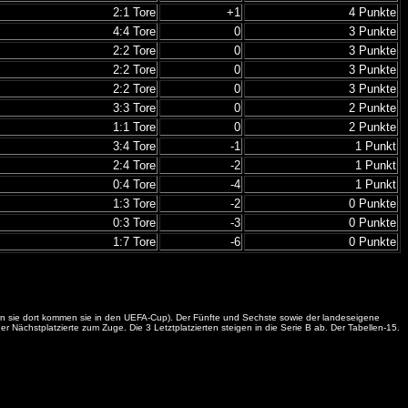
2:1 Tore
+1
4 Punkte
4:4 Tore
0
3 Punkte
2:2 Tore
0
3 Punkte
2:2 Tore
0
3 Punkte
2:2 Tore
0
3 Punkte
3:3 Tore
0
2 Punkte
1:1 Tore
0
2 Punkte
3:4 Tore
-1
1 Punkt
2:4 Tore
-2
1 Punkt
0:4 Tore
-4
1 Punkt
1:3 Tore
-2
0 Punkte
0:3 Tore
-3
0 Punkte
1:7 Tore
-6
0 Punkte
itern sie dort kommen sie in den UEFA-Cup). Der Fünfte und Sechste sowie der landeseigene
Nächstplatzierte zum Zuge. Die 3 Letztplatzierten steigen in die Serie B ab. Der Tabellen-15.