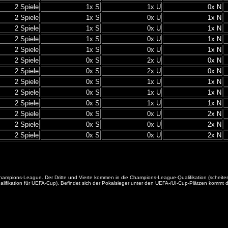
2 Spiele
1x S
1x U
0x N
2 Spiele
1x S
0x U
1x N
2 Spiele
1x S
0x U
1x N
2 Spiele
1x S
0x U
1x N
2 Spiele
1x S
0x U
1x N
2 Spiele
0x S
2x U
0x N
2 Spiele
0x S
2x U
0x N
2 Spiele
0x S
1x U
1x N
2 Spiele
0x S
1x U
1x N
2 Spiele
0x S
1x U
1x N
2 Spiele
0x S
0x U
2x N
2 Spiele
0x S
0x U
2x N
2 Spiele
0x S
0x U
2x N
die Champions-League. Der Dritte und Vierte kommen in die Champions-League-Qualifikation (sche
fikation für UEFA-Cup). Befindet sich der Pokalsieger unter den UEFA-/UI-Cup-Plätzen kommt der 