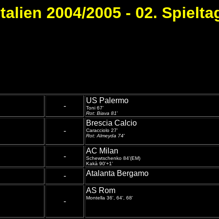
Italien 2004/2005 - 02. Spielta
US Palermo
-
Toni 67'
Rot: Biava 81
'
Brescia Calcio
-
Caracciolo 27'
Rot: Almeyda 74'
AC Milan
-
Schewtschenko 84'(EM)
Kakà 90'+1'
Atalanta Bergamo
-
AS Rom
Montella 36', 64', 68'
-