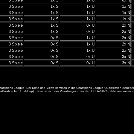
3 Spiele
1x S
2x U
0x N
3 Spiele
1x S
1x U
1x N
3 Spiele
1x S
1x U
1x N
3 Spiele
1x S
1x U
1x N
3 Spiele
1x S
0x U
2x N
3 Spiele
1x S
0x U
2x N
3 Spiele
0x S
1x U
2x N
3 Spiele
0x S
1x U
2x N
3 Spiele
0x S
1x U
2x N
3 Spiele
0x S
0x U
3x N
3 Spiele
0x S
0x U
3x N
die Champions-League. Der Dritte und Vierte kommen in die Champions-League-Qualifikation (sche
fikation für UEFA-Cup). Befindet sich der Pokalsieger unter den UEFA-/UI-Cup-Plätzen kommt der 