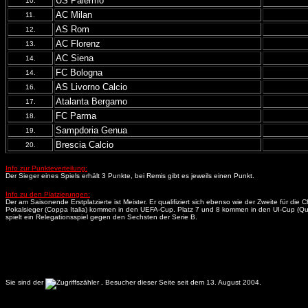
US Palermo
10.
AC Milan
11.
AS Rom
12.
AC Florenz
13.
AC Siena
14.
FC Bologna
14.
AS Livorno Calcio
16.
Atalanta Bergamo
17.
FC Parma
18.
Sampdoria Genua
19.
Brescia Calcio
20.
Info zur Punkteverteilung:
Der Sieger eines Spiels erhält 3 Punkte, bei Remis gibt es jeweils einen Punkt.
Info zu den Platzierungen:
Der am Saisonende Erstplatzierte ist Meister. Er qualifiziert sich ebenso wie der Zweite für 
Pokalsieger (Coppa Italia) kommen in den UEFA-Cup. Platz 7 und 8 kommen in den UI-Cup (Quali
spielt ein Relegationsspiel gegen den Sechsten der Serie B.
Sie sind der
.
Besucher dieser Seite seit dem 13. August 2004.