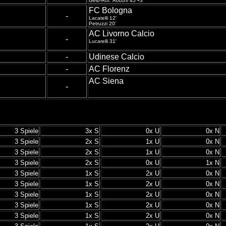
Gelb-Rot: Rocchi 45'+3'
FC Bologna
-
Lacatelli 12'
Petruzzi 20'
AC Livorno Calcio
-
Lucarelli 31'
-
Udinese Calcio
-
AC Florenz
AC Siena
-
3 Spiele
3x S
0x U
0x N
3 Spiele
2x S
1x U
0x N
3 Spiele
2x S
1x U
0x N
3 Spiele
2x S
0x U
1x N
3 Spiele
1x S
2x U
0x N
3 Spiele
1x S
2x U
0x N
3 Spiele
1x S
2x U
0x N
3 Spiele
1x S
2x U
0x N
3 Spiele
1x S
2x U
0x N