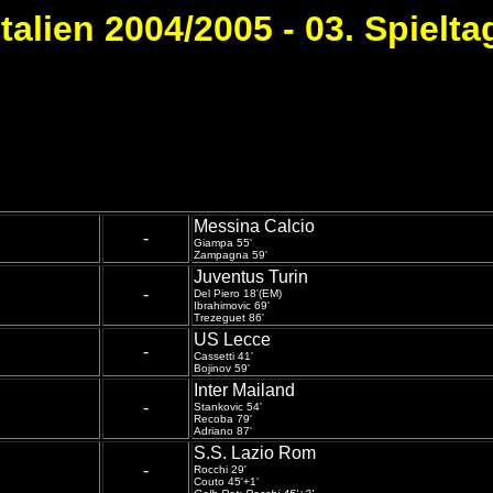
Italien 2004/2005 - 03. Spielta
Messina Calcio
-
Giampa 55'
Zampagna 59'
Juventus Turin
-
Del Piero 18'(EM)
Ibrahimovic 69'
Trezeguet 86'
US Lecce
-
Cassetti 41'
Bojinov 59'
Inter Mailand
-
Stankovic 54'
Recoba 79'
Adriano 87'
S.S. Lazio Rom
-
Rocchi 29'
Couto 45'+1'