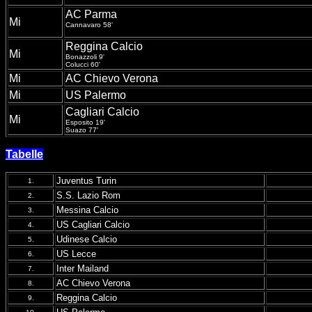
AC Parma
Mi
Cannavaro 58'
Reggina Calcio
Mi
Bonazzoli 9'
Colucci 60'
Mi
AC Chievo Verona
Mi
US Palermo
Cagliari Calcio
Mi
Esposito 19'
Suazo 77'
Tabelle
Juventus Turin
1.
S.S. Lazio Rom
2.
Messina Calcio
3.
US Cagliari Calcio
4.
Udinese Calcio
5.
US Lecce
6.
Inter Mailand
7.
AC Chievo Verona
8.
Reggina Calcio
9.