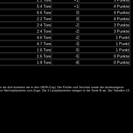
2:1 Tore
+1
5 Punkte
5:4 Tore
+1
4 Punkte
6:6 Tore
0
4 Punkte
2:2 Tore
0
4 Punkte
2:4 Tore
-2
3 Punkte
2:4 Tore
-2
3 Punkte
4:6 Tore
-2
1 Punkt
4:7 Tore
-3
1 Punkt
1:6 Tore
-5
1 Punkt
1:6 Tore
-5
0 Punkte
1:9 Tore
-8
0 Punkte
itern sie dort kommen sie in den UEFA-Cup). Der Fünfte und Sechste sowie der landeseigene
Nächstplatzierte zum Zuge. Die 3 Letztplatzierten steigen in die Serie B ab. Der Tabellen-15.