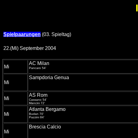
Spielpaarungen
(03. Spieltag)
22.(Mi) September 2004
AC Milan
Mi
Pancaro 54'
Sampdoria Genua
Mi
AS Rom
Mi
Cassano 54'
Mancini 72'
Atlanta Bergamo
Mi
Budan 70'
Pazzini 84'
Brescia Calcio
Mi