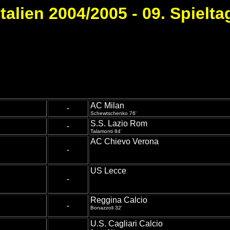
Italien 2004/2005 - 09. Spielta
AC Milan
-
Schewtschenko 76'
S.S. Lazio Rom
-
Talamonti 84'
AC Chievo Verona
-
US Lecce
-
Reggina Calcio
-
Bonazzoli 32'
U.S. Cagliari Calcio