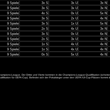
9 Spiele
3x S
3x U
3x N
9 Spiele
3x S
3x U
3x N
9 Spiele
4x S
0x U
5x N
9 Spiele
3x S
2x U
4x N
9 Spiele
3x S
1x U
5x N
9 Spiele
2x S
4x U
3x N
9 Spiele
3x S
0x U
6x N
9 Spiele
2x S
3x U
4x N
9 Spiele
1x S
4x U
4x N
9 Spiele
1x S
4x U
4x N
9 Spiele
0x S
5x U
4x N
die Champions-League. Der Dritte und Vierte kommen in die Champions-League-Qualifikation (sche
fikation für UEFA-Cup). Befindet sich der Pokalsieger unter den UEFA-/UI-Cup-Plätzen kommt der 