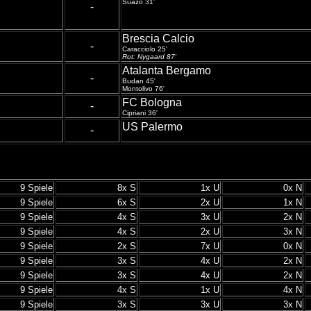
Suazo 31'
-
Brescia Calcio
-
Caracciolo 25'
Rot: Nygaard 87'
Atalanta Bergamo
-
Budan 45'
Montolivo 76'
FC Bologna
-
Cipriani 36'
US Palermo
-
9 Spiele
8x S
1x U
0x N
9 Spiele
6x S
2x U
1x N
9 Spiele
4x S
3x U
2x N
9 Spiele
4x S
2x U
3x N
9 Spiele
2x S
7x U
0x N
9 Spiele
3x S
4x U
2x N
9 Spiele
3x S
4x U
2x N
9 Spiele
4x S
1x U
4x N
9 Spiele
3x S
3x U
3x N