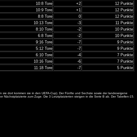
10:8 Tore
+2
12 Punkte
10:9 Tore
+1
12 Punkte
8:8 Tore
0
12 Punkte
10:13 Tore
-3
11 Punkte
8:10 Tore
-2
10 Punkte
6:8 Tore
-2
10 Punkte
9:16 Tore
-7
9 Punkte
5:12 Tore
-7
9 Punkte
6:10 Tore
-4
7 Punkte
10:16 Tore
-6
7 Punkte
11:18 Tore
-7
5 Punkte
itern sie dort kommen sie in den UEFA-Cup). Der Fünfte und Sechste sowie der landeseigene
Nächstplatzierte zum Zuge. Die 3 Letztplatzierten steigen in die Serie B ab. Der Tabellen-15.