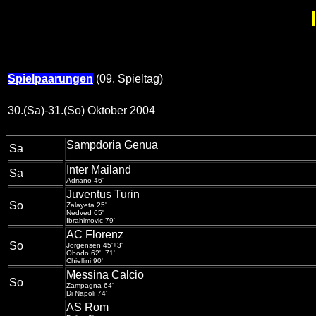
Spielpaarungen
(09. Spieltag)
30.(Sa)-31.(So) Oktober 2004
Sampdoria Genua
Sa
Inter Mailand
Sa
Adriano 46'
Juventus Turin
So
Zalayeta 25'
Nedved 65'
Ibrahimovic 79'
AC Florenz
So
Jörgensen 45'+3'
Obodo 62', 71'
Chiellini 90'
Messina Calcio
So
Zampagna 64'
Di Napoli 74'
AS Rom