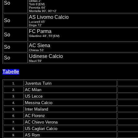
Dellas 2'
So
Totti 6'(EM)
Perrotta 64'
Montella 90', 90'+2'
AS Livorno Calcio
So
Lucarell 45'
Doga 72'
FC Parma
So
Gilardino 48', 55'(EM)
AC Siena
So
Chiesa 53'
Udinese Calcio
So
Mauri 59'
Tabelle
Juventus Turin
1.
AC Milan
2.
US Lecce
3.
Messina Calcio
4.
Inter Mailand
5.
AC Florenz
6.
AC Chievo Verona
7.
US Cagliari Calcio
8.
AS Rom
9.