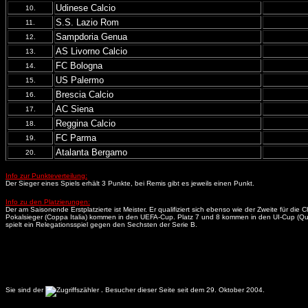
Udinese Calcio
10.
S.S. Lazio Rom
11.
Sampdoria Genua
12.
AS Livorno Calcio
13.
FC Bologna
14.
US Palermo
15.
Brescia Calcio
16.
AC Siena
17.
Reggina Calcio
18.
FC Parma
19.
Atalanta Bergamo
20.
Info zur Punkteverteilung:
Der Sieger eines Spiels erhält 3 Punkte, bei Remis gibt es jeweils einen Punkt.
Info zu den Platzierungen:
Der am Saisonende Erstplatzierte ist Meister. Er qualifiziert sich ebenso wie der Zweite für 
Pokalsieger (Coppa Italia) kommen in den UEFA-Cup. Platz 7 und 8 kommen in den UI-Cup (Quali
spielt ein Relegationsspiel gegen den Sechsten der Serie B.
Sie sind der
.
Besucher dieser Seite seit dem 29. Oktober 2004.