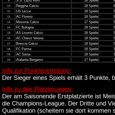
S.S. Lazio Rom
18 Spiele
9.
Reggina Calcio
18 Spiele
10.
US Lecce
18 Spiele
11.
AC Florenz
18 Spiele
12.
Messina Calcio
17 Spiele
13.
FC Bologna
18 Spiele
14.
AS Livorno Calcio
18 Spiele
15.
AC Chievo Verona
18 Spiele
16.
Brescia Calcio
18 Spiele
17.
FC Parma
18 Spiele
18.
AC Siena
18 Spiele
19.
Atalanta Bergamo
17 Spiele
20.
Info zur Punkteverteilung:
Der Sieger eines Spiels erhält 3 Punkte, b
Info zu den Platzierungen:
Der am Saisonende Erstplatzierte ist Meist
die Champions-League. Der Dritte und V
Qualifikation (scheitern sie dort kommen