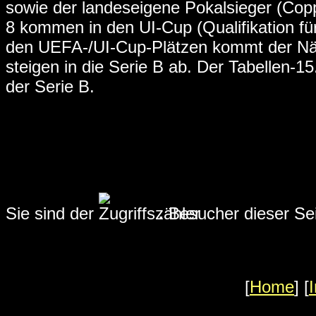
sowie der landeseigene Pokalsieger (Cop
8 kommen in den UI-Cup (Qualifikation fü
den UEFA-/UI-Cup-Plätzen kommt der Näch
steigen in die Serie B ab. Der Tabellen-1
der Serie B.
Sie sind der
.
Besucher dieser Sei
[
Home
] [