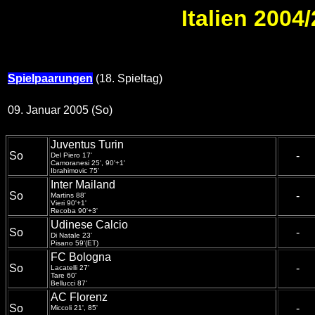
Italien 2004/
Spielpaarungen
(18. Spieltag)
09. Januar 2005 (So)
Juventus Turin
So
-
Del Piero 17'
Camoranesi 25', 90'+1'
Ibrahimovic 75'
Inter Mailand
So
-
Martins 88'
Vieri 90'+1'
Recoba 90'+3'
Udinese Calcio
So
-
Di Natale 23'
Pisano 59'(ET)
FC Bologna
So
-
Lacatelli 27'
Tare 60'
Bellucci 87'
AC Florenz
So
-
Miccoli 21', 85'