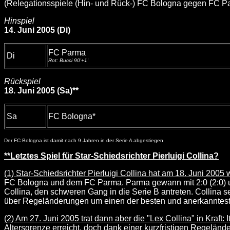
(Relegationsspiele (Hin- und Rück-) FC Bologna gegen FC Par
Hinspiel
14. Juni 2005 (Di)
FC Parma
Di
Rot: Bucci 90'+1'
Rückspiel
18. Juni 2005 (Sa)**
Sa
FC Bologna*
Der FC Bologna ist damit nach 9 Jahren in der Serie A abgestiegen
**Letztes Spiel für Star-Schiedsrichter Pierluigi Collina?
(1) Star-Schiedsrichter Pierluigi Collina hat am 18. Juni 2005 wo
FC Bologna und dem FC Parma. Parma gewann mit 2:0 (2:0) und
Collina, den schweren Gang in die Serie B antreten. Collina se
über Regeländerungen um einen der besten und anerkanntesten
(2) Am 27. Juni 2005 trat dann aber die "Lex Collina" in Kraft: 
Altersgrenze erreicht, doch dank einer kurzfristigen Regelän