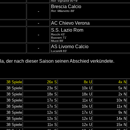
Rot: Vignaroli 90'+4'
Brescia Calcio
-
Rot: Milanetto 88'
-
AC Chievo Verona
S.S. Lazio Rom
-
Rocchi 43'
Bazzani 71'
Muzzi 88'
AS Livorno Calcio
-
Lucarelli 83'
Zola, der nach dieser Saison seinen Abschied verkündete.
38 Spiele
26x S
8x U
4x N
38 Spiele
23x S
10x U
5x N
38 Spiele
18x S
18x U
2x N
38 Spiele
17x S
11x U
10x N
38 Spiele
17x S
10x U
11x N
38 Spiele
12x S
17x U
9x N
38 Spiele
12x S
12x U
14x N
38 Spiele
11x S
12x U
15x N