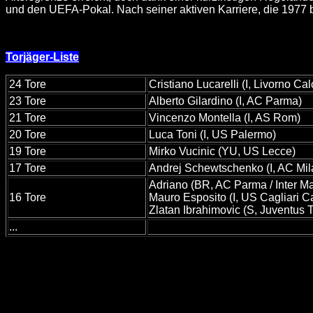
und den UEFA-Pokal. Nach seiner aktiven Karriere, die 1977 beg
Torjäger-Liste
24 Tore
Cristiano Lucarelli (I, Livorno Cal
23 Tore
Alberto Gilardino (I, AC Parma)
21 Tore
Vincenzo Montella (I, AS Rom)
20 Tore
Luca Toni (I, US Palermo)
19 Tore
Mirko Vucinic (YU, US Lecce)
17 Tore
Andrej Schewtschenko (I, AC Mil
Adriano (BR, AC Parma / Inter Ma
16 Tore
Mauro Esposito (I, US Cagliari Ca
Zlatan Ibrahimovic (S, Juventus T
...