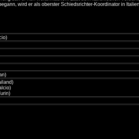
ann, wird er als oberster Schiedsrichter-Koordinator in Italien
cio)
an)
iland)
lcio)
urin)