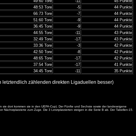
49:60 Tore
-11
45 Punkte
48:53 Tore
-5
44 Punkte
66:73 Tore
-7
44 Punkte
51:60 Tore
-9
44 Punkte
36:45 Tore
-9
44 Punkte
44:55 Tore
-11
43 Punkte
32:49 Tore
-17
43 Punkte
33:36 Tore
-3
42 Punkte
42:50 Tore
-8
42 Punkte
48:65 Tore
-17
42 Punkte
37:54 Tore
-17
41 Punkte
34:45 Tore
-11
35 Punkte
letztendlich zählenden direkten Ligaduellen besser)
itern sie dort kommen sie in den UEFA-Cup). Der Fünfte und Sechste sowie der landeseigene
Nächstplatzierte zum Zuge. Die 3 Letztplatzierten steigen in die Serie B ab. Der Tabellen-15.