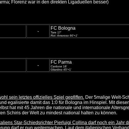
ma; Florenz war in den direkten Ligaduellen besser)
FC Bologna
-
Tare 17'
Rot: Amoroso 90'+1'
FC Parma
-
Cardone 16'
Gilardino 45'+1'
hl sein letztes offizielles Spiel gepfiffen.
Der 5malige Welt-Schi
 egalisierte damit das 1:0 für Bologna im Hinspiel. Mit diese
lbst hat mit 45 Jahren die nationale und internationale Altersgr
 Schiris der Welt zu mindest national halten zu können.
Italiens Star-Schiedsrichter Pierluigi Collina darf noch ein Jahr
derung darf er nun weitermachen. Laut dem italienischen Verban