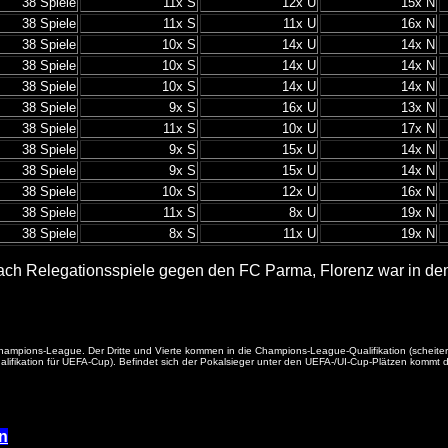
38 Spiele
11x S
12x U
15x N
38 Spiele
11x S
11x U
16x N
38 Spiele
10x S
14x U
14x N
38 Spiele
10x S
14x U
14x N
38 Spiele
10x S
14x U
14x N
38 Spiele
9x S
16x U
13x N
38 Spiele
11x S
10x U
17x N
38 Spiele
9x S
15x U
14x N
38 Spiele
9x S
15x U
14x N
38 Spiele
10x S
12x U
16x N
38 Spiele
11x S
8x U
19x N
38 Spiele
8x S
11x U
19x N
ach Relegationsspiele gegen den FC Parma, Florenz war in den 
die Champions-League. Der Dritte und Vierte kommen in die Champions-League-Qualifikation (sche
fikation für UEFA-Cup). Befindet sich der Pokalsieger unter den UEFA-/UI-Cup-Plätzen kommt der 
n