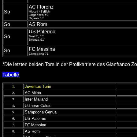
AC Florenz
So
Miccoli 43'(EM)
Jörgensen 59'
Rigano 66'
So
AS Rom
US Palermo
So
Toni 3', 65'
Brienza 61'
FC Messina
So
Zampagna 71'
*Die letzten beiden Tore in der Profikarriere des Gianfranco 
Tabelle
Juventus Turin
1.
AC Milan
2.
Inter Mailand
3.
Udinese Calcio
4.
Sampdoria Genua
5.
US Palermo
6.
FC Messina
7.
AS Rom
8.