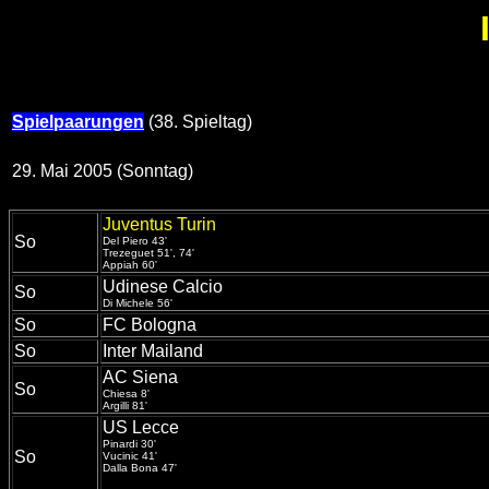
Spielpaarungen
(38. Spieltag)
29. Mai 2005 (Sonntag)
Juventus Turin
So
Del Piero 43'
Trezeguet 51', 74'
Appiah 60'
Udinese Calcio
So
Di Michele 56'
So
FC Bologna
So
Inter Mailand
AC Siena
So
Chiesa 8'
Argilli 81'
US Lecce
Pinardi 30'
So
Vucinic 41'
Dalla Bona 47'