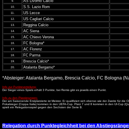
AS Livorno Calcio
9.
S.S. Lazio Rom
10.
US Lecce
11.
US Cagliari Calcio
12.
Reggina Calcio
13.
AC Siena
14.
AC Chievo Verona
15.
FC Bologna*
16.
AC Florenz
17.
FC Parma
18.
Brescia Calcio*
19.
Atalanta Bergamo*
20.
*Absteiger: Atalanta Bergamo, Brescia Calcio, FC Bologna (N
Info zur Punkteverteilung:
Der Sieger eines Spiels erhält 3 Punkte, bei Remis gibt es jeweils einen Punkt.
Info zu den Platzierungen:
Der am Saisonende Erstplatzierte ist Meister. Er qualifiziert sich ebenso wie der Zweite für 
Pokalsieger (Coppa Italia) kommen in den UEFA-Cup. Platz 7 und 8 kommen in den UI-Cup (Quali
spielt ein Relegationsspiel gegen den Sechsten der Serie B.
Relegation durch Punktegleichheit bei den Abstiegsränge