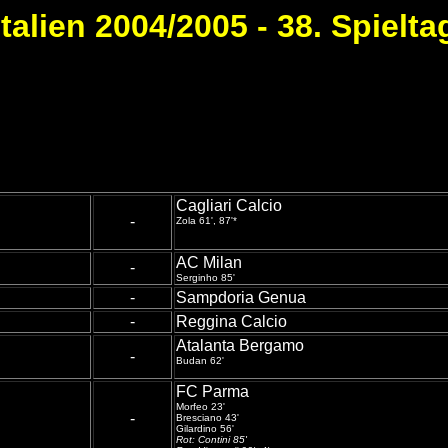
Italien 2004/2005 - 38. Spielta
Cagliari Calcio
-
Zola 61', 87'*
AC Milan
-
Serginho 85'
-
Sampdoria Genua
-
Reggina Calcio
Atalanta Bergamo
-
Budan 62'
FC Parma
Morfeo 23'
-
Bresciano 43'
Gilardino 56'
Rot: Contini 85'