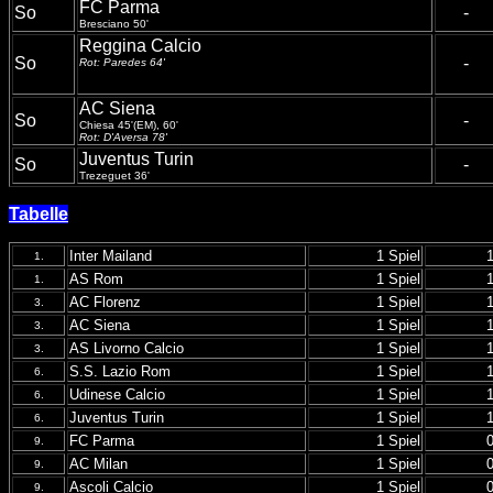
FC Parma
So
-
Bresciano 50'
Reggina Calcio
So
-
Rot: Paredes 64'
AC Siena
So
-
Chiesa 45'(EM), 60'
Rot: D'Aversa 78'
Juventus Turin
So
-
Trezeguet 36'
Tabelle
Inter Mailand
1 Spiel
1.
AS Rom
1 Spiel
1.
AC Florenz
1 Spiel
3.
AC Siena
1 Spiel
3.
AS Livorno Calcio
1 Spiel
3.
S.S. Lazio Rom
1 Spiel
6.
Udinese Calcio
1 Spiel
6.
Juventus Turin
1 Spiel
6.
FC Parma
1 Spiel
9.
AC Milan
1 Spiel
9.
Ascoli Calcio
1 Spiel
9.