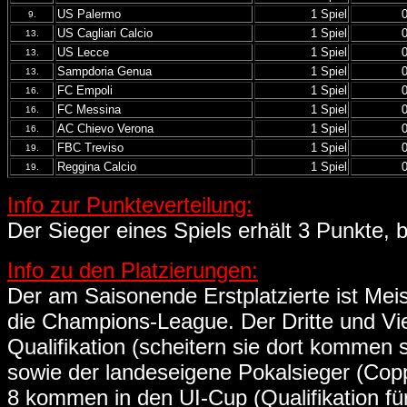
US Palermo
1 Spiel
9.
US Cagliari Calcio
1 Spiel
13.
US Lecce
1 Spiel
13.
Sampdoria Genua
1 Spiel
13.
FC Empoli
1 Spiel
16.
FC Messina
1 Spiel
16.
AC Chievo Verona
1 Spiel
16.
FBC Treviso
1 Spiel
19.
Reggina Calcio
1 Spiel
19.
Info zur Punkteverteilung:
Der Sieger eines Spiels erhält 3 Punkte, b
Info zu den Platzierungen:
Der am Saisonende Erstplatzierte ist Meist
die Champions-League. Der Dritte und V
Qualifikation (scheitern sie dort kommen
sowie der landeseigene Pokalsieger (Cop
8 kommen in den UI-Cup (Qualifikation fü