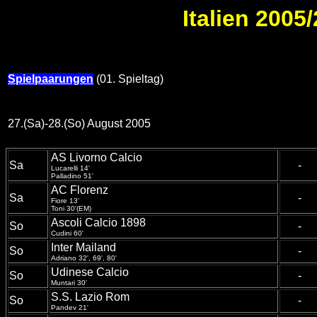
Italien 2005/
Spielpaarungen
(01. Spieltag)
27.(Sa)-28.(So) August 2005
AS Livorno Calcio
Sa
-
Lucarelli 14'
Palladino 51'
AC Florenz
Sa
-
Fiore 13'
Toni 30'(EM)
Ascoli Calcio 1898
So
-
Cudini 60'
Inter Mailand
So
-
Adriano 32', 69', 80'
Udinese Calcio
So
-
Muntari 30'
S.S. Lazio Rom
So
-
Pandev 21'