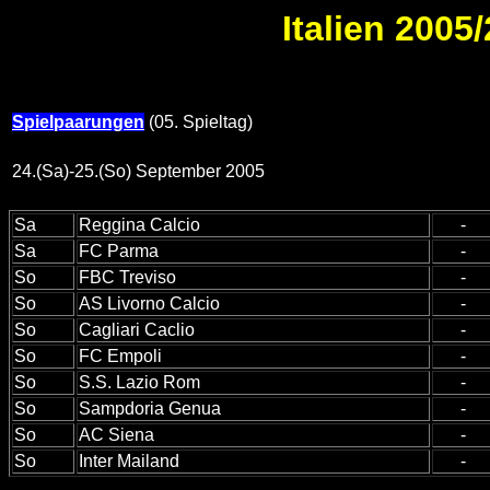
Italien 2005/
Spielpaarungen
(05. Spieltag)
24.(Sa)-25.(So) September 2005
Sa
Reggina Calcio
-
Sa
FC Parma
-
So
FBC Treviso
-
So
AS Livorno Calcio
-
So
Cagliari Caclio
-
So
FC Empoli
-
So
S.S. Lazio Rom
-
So
Sampdoria Genua
-
So
AC Siena
-
So
Inter Mailand
-