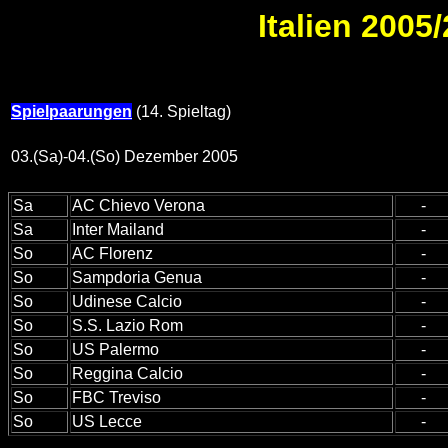
Italien 2005/
Spielpaarungen
(14. Spieltag)
03.(Sa)-04.(So) Dezember 2005
Sa
AC Chievo Verona
-
Sa
Inter Mailand
-
So
AC Florenz
-
So
Sampdoria Genua
-
So
Udinese Calcio
-
So
S.S. Lazio Rom
-
So
US Palermo
-
So
Reggina Calcio
-
So
FBC Treviso
-
So
US Lecce
-