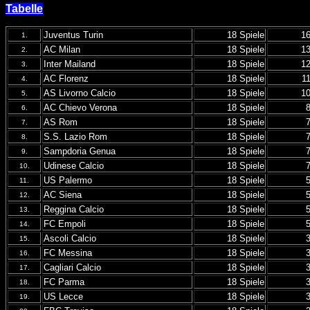
Tabelle
Juventus Turin
18 Spiele
1
1.
AC Milan
18 Spiele
1
2.
Inter Mailand
18 Spiele
1
3.
AC Florenz
18 Spiele
1
4.
AS Livorno Calcio
18 Spiele
1
5.
AC Chievo Verona
18 Spiele
6.
AS Rom
18 Spiele
7.
S.S. Lazio Rom
18 Spiele
8.
Sampdoria Genua
18 Spiele
9.
Udinese Calcio
18 Spiele
10.
US Palermo
18 Spiele
11.
AC Siena
18 Spiele
12.
Reggina Calcio
18 Spiele
13.
FC Empoli
18 Spiele
14.
Ascoli Calcio
18 Spiele
15.
FC Messina
18 Spiele
16.
Cagliari Calcio
18 Spiele
17.
FC Parma
18 Spiele
18.
US Lecce
18 Spiele
19.