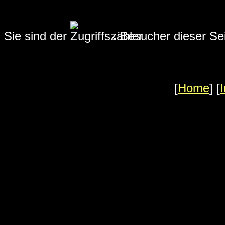
Sie sind der
.
Besucher dieser Sei
[
Home
] [