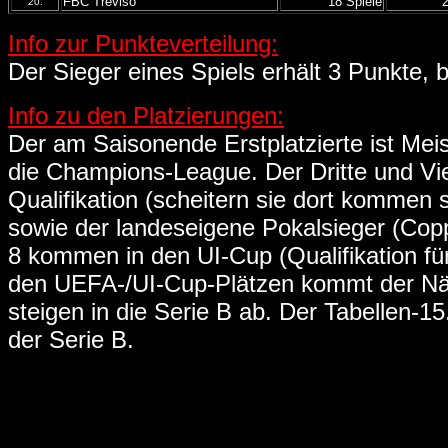
FBC Treviso
18 Spiele
20.
Info zur Punkteverteilung:
Der Sieger eines Spiels erhält 3 Punkte, b
Info zu den Platzierungen:
Der am Saisonende Erstplatzierte ist Meist
die Champions-League. Der Dritte und V
Qualifikation (scheitern sie dort kommen
sowie der landeseigene Pokalsieger (Cop
8 kommen in den UI-Cup (Qualifikation fü
den UEFA-/UI-Cup-Plätzen kommt der Näch
steigen in die Serie B ab. Der Tabellen-1
der Serie B.