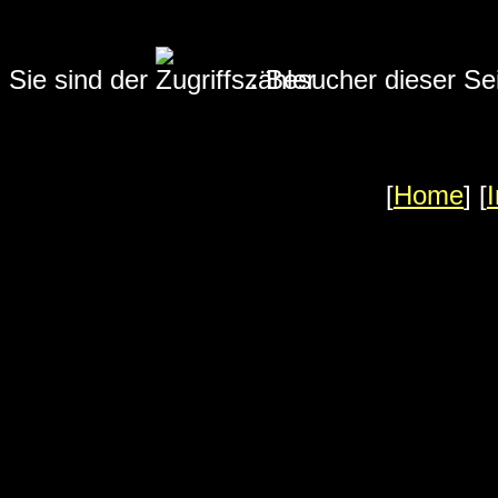
Sie sind der
.
Besucher dieser Sei
[
Home
] [