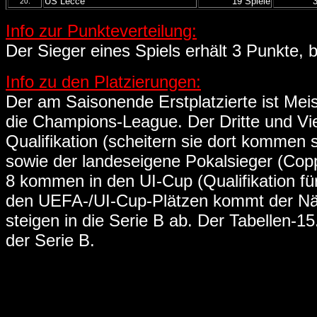
US Lecce
19 Spiele
20.
Info zur Punkteverteilung:
Der Sieger eines Spiels erhält 3 Punkte, b
Info zu den Platzierungen:
Der am Saisonende Erstplatzierte ist Meist
die Champions-League. Der Dritte und V
Qualifikation (scheitern sie dort kommen
sowie der landeseigene Pokalsieger (Cop
8 kommen in den UI-Cup (Qualifikation fü
den UEFA-/UI-Cup-Plätzen kommt der Näch
steigen in die Serie B ab. Der Tabellen-1
der Serie B.