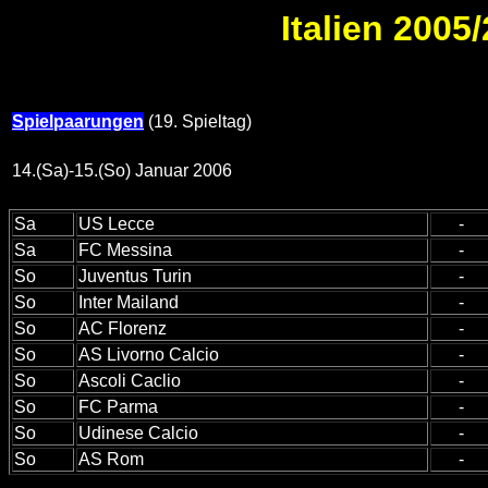
Italien 2005/
Spielpaarungen
(19. Spieltag)
14.(Sa)-15.(So) Januar 2006
Sa
US Lecce
-
Sa
FC Messina
-
So
Juventus Turin
-
So
Inter Mailand
-
So
AC Florenz
-
So
AS Livorno Calcio
-
So
Ascoli Caclio
-
So
FC Parma
-
So
Udinese Calcio
-
So
AS Rom
-