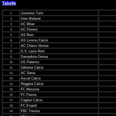
Tabelle
Juventus Turin
1.
Inter Mailand
2.
AC Milan
3.
AC Florenz
4.
AS Rom
5.
AS Livorno Calcio
6.
AC Chievo Verona
7.
S.S. Lazio Rom
8.
Sampdoria Genua
9.
US Palermo
10.
Udinese Calcio
11.
AC Siena
12.
Ascoli Calcio
13.
Reggina Calcio
14.
FC Messina
15.
FC Parma
16.
Cagliari Calcio
17.
FC Empoli
18.
FBC Treviso
19.