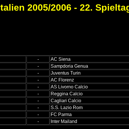
Italien 2005/2006 - 22. Spielta
-
AC Siena
-
Sampdoria Genua
-
Juventus Turin
-
AC Florenz
-
AS Livorno Calcio
-
Reggina Calcio
-
Cagliari Calcio
-
S.S. Lazio Rom
-
FC Parma
-
Inter Mailand