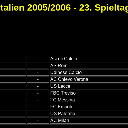
Italien 2005/2006 - 23. Spielta
-
Ascoli Calcio
-
AS Rom
-
Udinese Calcio
-
AC Chievo Verona
-
US Lecce
-
FBC Treviso
-
FC Messina
-
FC Empoli
-
US Palermo
-
AC Milan