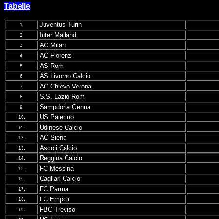
Tabelle
Juventus Turin
1.
Inter Mailand
2.
AC Milan
3.
AC Florenz
4.
AS Rom
5.
AS Livorno Calcio
6.
AC Chievo Verona
7.
S.S. Lazio Rom
8.
Sampdoria Genua
9.
US Palermo
10.
Udinese Calcio
11.
AC Siena
12.
Ascoli Calcio
13.
Reggina Calcio
14.
FC Messina
15.
Cagliari Calcio
16.
FC Parma
17.
FC Empoli
18.
FBC Treviso
19.