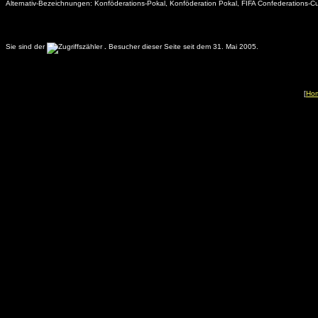
Alternativ-Bezeichnungen:
Konföderations-Pokal, Konföderation Pokal, FIFA Confederations-C
Sie sind der
.
Besucher dieser Seite seit dem 31. Mai 2005.
[
Ho