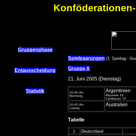
Konföderationen-P
Gruppenphase
Spielpaarungen
(3. Spieltag - Gr
Gruppe A
Entausscheidung
21. Juni 2005 (Dienstag)
Argentinien
Statistik
20:45 Uhr
Riquelme 33'
Nürnberg
Cambiasso 74'
Australien
20:45 Uhr
Leipzig
Tabelle
1.
Deutschland