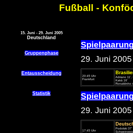
Fußball - Konfö
15. Juni - 29. Juni 2005
Deutschland
Spielpaarun
Gruppenphase
29. Juni 2005
Brasili
Entausscheidung
20:45 Uhr
Adriano 11', 
Frankfurt
Kaká 16'
Ronaldinho 
Statistik
Spielpaarun
29. Juni 2005
Deutsc
Podolski 37'
17:45 Uhr
Schweinsteig