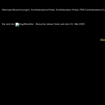
Alternativ-Bezeichnungen:
Konföderations-Pokal, Konföderation Pokal, FIFA Confederations-
Sie sind der
.
Besucher dieser Seite seit dem 31. Mai 2005.
[
Ho