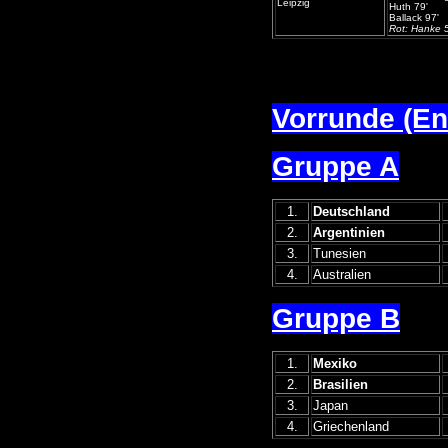
Leipzig
Huth 79'
Ballack 97'
Rot: Hanke 
Vorrunde (En
Gruppe A
1.
Deutschland
2.
Argentinien
3.
Tunesien
4.
Australien
Gruppe B
1.
Mexiko
2.
Brasilien
3.
Japan
4.
Griechenland