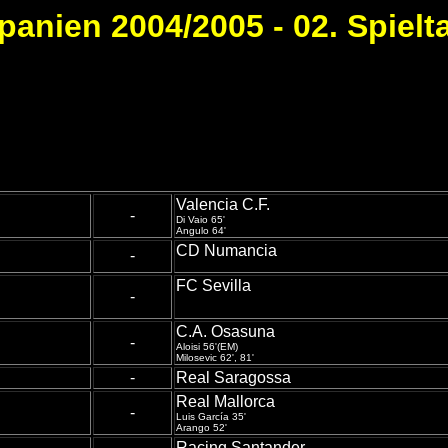
panien 2004/2005 - 02. Spielt
Valencia C.F.
-
Di Vaio 65'
Angulo 64'
CD Numancia
-
FC Sevilla
-
C.A. Osasuna
-
Aloisi 56'(EM)
Milosevic 62', 81'
-
Real Saragossa
Real Mallorca
-
Luis García 35'
Arango 52'
Racing Santander