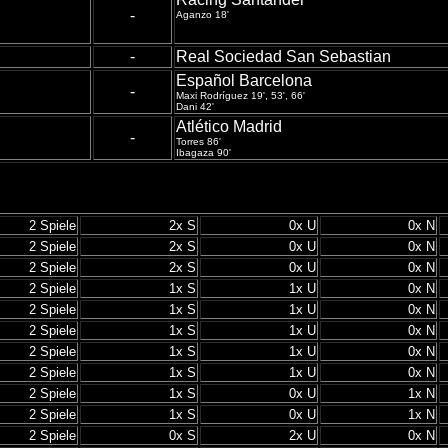
-
Aganzo 18'
-
Real Sociedad San Sebastian
Español Barcelona
-
Maxi Rodríguez 19', 53', 66'
Dani 42'
Atlético Madrid
-
Torres 86'
Ibagaza 90'
2 Spiele
2x S
0x U
0x N
2 Spiele
2x S
0x U
0x N
2 Spiele
2x S
0x U
0x N
2 Spiele
1x S
1x U
0x N
2 Spiele
1x S
1x U
0x N
2 Spiele
1x S
1x U
0x N
2 Spiele
1x S
1x U
0x N
2 Spiele
1x S
1x U
0x N
2 Spiele
1x S
0x U
1x N
2 Spiele
1x S
0x U
1x N
2 Spiele
0x S
2x U
0x N