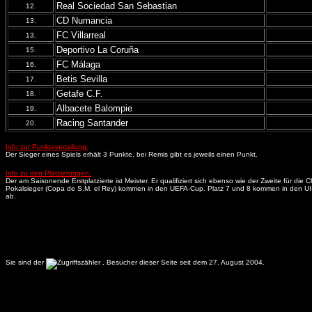
Real Sociedad San Sebastian
12.
CD Numancia
13.
FC Villarreal
13.
Deportivo La Coruña
15.
FC Málaga
16.
Betis Sevilla
17.
Getafe C.F.
18.
Albacete Balompie
19.
Racing Santander
20.
Info zur Punkteverteilung:
Der Sieger eines Spiels erhält 3 Punkte, bei Remis gibt es jeweils einen Punkt.
Info zu den Platzierungen:
Der am Saisonende Erstplatzierte ist Meister. Er qualifiziert sich ebenso wie der Zweite für 
Pokalsieger (Copa de S.M. el Rey) kommen in den UEFA-Cup. Platz 7 und 8 kommen in den UI-Cup
ab.
Sie sind der
.
Besucher dieser Seite seit dem 27. August 2004.