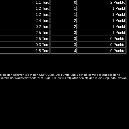
1:1 Tore
0
2 Punkte
1:2 Tore
-1
1 Punkt
1:2 Tore
-1
1 Punkt
2:4 Tore
-2
1 Punkt
0:2 Tore
-2
1 Punkt
2:5 Tore
-3
1 Punkt
2:5 Tore
-3
0 Punkte
0:3 Tore
-3
0 Punkte
1:5 Tore
-4
0 Punkte
itern sie dort kommen sie in den UEFA-Cup). Der Fünfte und Sechste sowie der landeseigene
ommt der Nächstplatzierte zum Zuge. Die drei Letztplatzierten steigen in die Segunda División