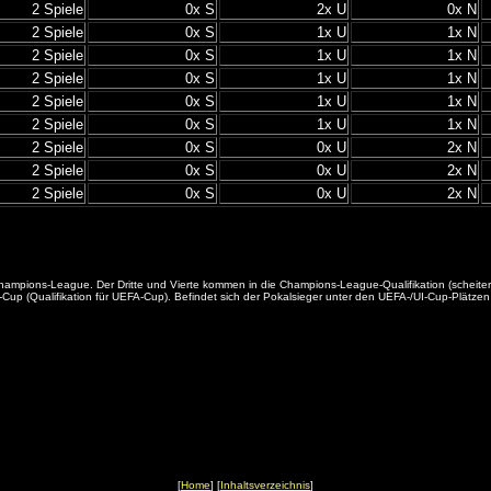
2 Spiele
0x S
2x U
0x N
2 Spiele
0x S
1x U
1x N
2 Spiele
0x S
1x U
1x N
2 Spiele
0x S
1x U
1x N
2 Spiele
0x S
1x U
1x N
2 Spiele
0x S
1x U
1x N
2 Spiele
0x S
0x U
2x N
2 Spiele
0x S
0x U
2x N
2 Spiele
0x S
0x U
2x N
die Champions-League. Der Dritte und Vierte kommen in die Champions-League-Qualifikation (sche
 (Qualifikation für UEFA-Cup). Befindet sich der Pokalsieger unter den UEFA-/UI-Cup-Plätzen k
[
Home
] [
Inhaltsverzeichnis
]