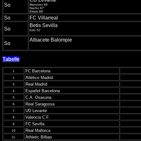
So
Manchev 46'
Nacho 67'
Ettieb 88'
So
FC Villarreal
Betis Sevilla
So
Edú 52'
Albacete Balompie
So
Tabelle
FC Barcelona
1.
Atlético Madrid
1.
Real Madrid
3.
Español Barcelona
4.
C.A. Osasuna
5.
Real Saragossa
6.
UD Levante
7.
Valencia C.F.
8.
FC Sevilla
9.
Real Mallorca
10.
Athletic Bilbao
11.