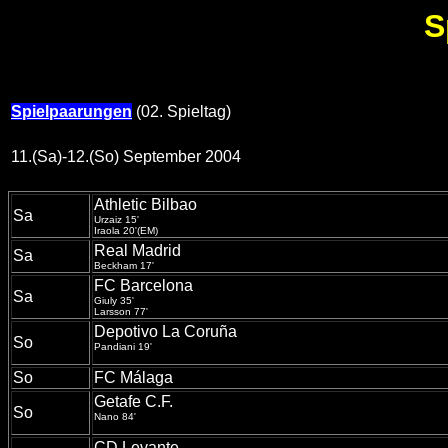
S
Spielpaarungen
(02. Spieltag)
11.(Sa)-12.(So) September 2004
Athletic Bilbao
Sa
Urzaiz 15'
Iraola 20'(EM)
Real Madrid
Sa
Beckham 17'
FC Barcelona
Sa
Giuly 35'
Larsson 77'
Depotivo La Coruña
So
Pandiani 19'
So
FC Málaga
Getafe C.F.
So
Nano 84'
CD Levante