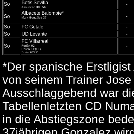
Betis Sevilla
So
-
Assuncao 38', 56'
Albacete Balompie*
So
-
Mark González 37'
So
FC Getafe
-
So
UD Levante
-
FC Villarreal
So
-
Forlán 62'
Perea 81'(ET)
Sorin 90'+2'
*Der spanische Erstligist
von seinem Trainer Jose
Ausschlaggebend war die
Tabellenletzten CD Numa
in die Abstiegszone bede
37jährigen Gonzalez wir