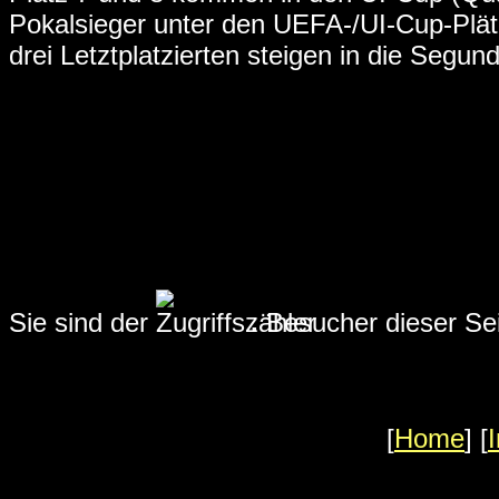
Pokalsieger unter den UEFA-/UI-Cup-Plät
drei Letztplatzierten steigen in die Segund
Sie sind der
.
Besucher dieser Sei
[
Home
] [