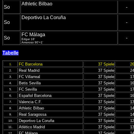
Athletic Bilbao
So
-
Deportivo La Coruña
So
-
FC Málaga
So
-
Edgar 18'
Amoroso 90'+1'
Tabelle
FC Barcelona
37 Spiele
2
1.
Real Madrid
37 Spiele
2
2.
FC Villarreal
37 Spiele
1
3.
Betis Sevilla
37 Spiele
1
4.
FC Sevilla
37 Spiele
1
5.
Español Barcelona
37 Spiele
1
6.
Valencia C.F.
37 Spiele
1
7.
Athletic Bilbao
37 Spiele
1
8.
Real Saragossa
37 Spiele
1
9.
Deportivo La Coruña
37 Spiele
1
10.
Atlético Madrid
37 Spiele
1
11.
FC Málaga
37 Spiele
1
12.