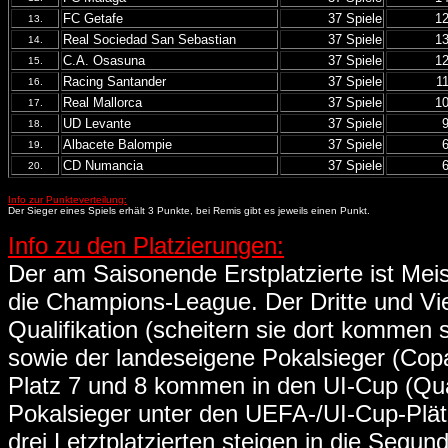
FC Getafe
37 Spiele
1
13.
Real Sociedad San Sebastian
37 Spiele
1
14.
C.A. Osasuna
37 Spiele
1
15.
Racing Santander
37 Spiele
1
16.
Real Mallorca
37 Spiele
1
17.
UD Levante
37 Spiele
18.
Albacete Balompie
37 Spiele
19.
CD Numancia
37 Spiele
20.
Info zur Punkteverteilung:
Der Sieger eines Spiels erhält 3 Punkte, bei Remis gibt es jeweils einen Punkt.
Info zu den Platzierungen:
Der am Saisonende Erstplatzierte ist Meist
die Champions-League. Der Dritte und V
Qualifikation (scheitern sie dort kommen
sowie der landeseigene Pokalsieger (Co
Platz 7 und 8 kommen in den UI-Cup (Qual
Pokalsieger unter den UEFA-/UI-Cup-Plät
drei Letztplatzierten steigen in die Segund