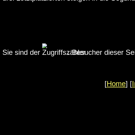
Sie sind der
.
Besucher dieser Sei
[
Home
] [