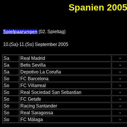
Spanien 2005/
Spielpaarungen
(02. Spieltag)
10.(Sa)-11.(So) September 2005
Sa
Real Madrid
-
Sa
Betis Sevilla
-
Sa
Depotivo La Coruña
-
So
FC Barcelona
-
So
FC Villarreal
-
So
Real Sociedad San Sebastian
-
So
FC Getafe
-
So
Racing Santander
-
So
Real Saragossa
-
So
FC Málaga
-