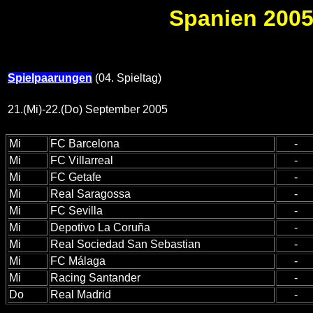
Spanien 2005/
Spielpaarungen
(04. Spieltag)
21.(Mi)-22.(Do) September 2005
Mi
FC Barcelona
-
Mi
FC Villarreal
-
Mi
FC Getafe
-
Mi
Real Saragossa
-
Mi
FC Sevilla
-
Mi
Depotivo La Coruña
-
Mi
Real Sociedad San Sebastian
-
Mi
FC Málaga
-
Mi
Racing Santander
-
Do
Real Madrid
-