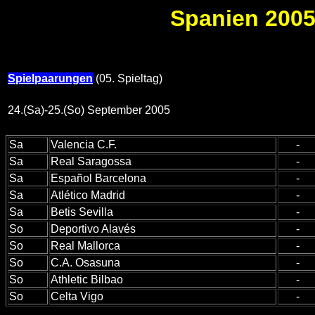
Spanien 2005/
Spielpaarungen
(05. Spieltag)
24.(Sa)-25.(So) September 2005
Sa
Valencia C.F.
-
Sa
Real Saragossa
-
Sa
Español Barcelona
-
Sa
Atlético Madrid
-
Sa
Betis Sevilla
-
So
Deportivo Alavés
-
So
Real Mallorca
-
So
C.A. Osasuna
-
So
Athletic Bilbao
-
So
Celta Vigo
-