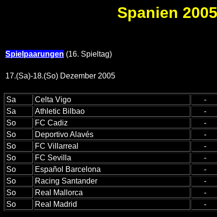
Spanien 2005/
Spielpaarungen
(16. Spieltag)
17.(Sa)-18.(So) Dezember 2005
Sa
Celta Vigo
-
Sa
Athletic Bilbao
-
So
FC Cadiz
-
So
Deportivo Alavés
-
So
FC Villarreal
-
So
FC Sevilla
-
So
Español Barcelona
-
So
Racing Santander
-
So
Real Mallorca
-
So
Real Madrid
-