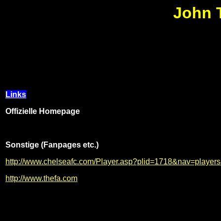
John T
Links
Offizielle Homepage
Sonstige (Fanpages etc.)
http://www.chelseafc.com/Player.asp?plid=1718&nav=players
http://www.thefa.com