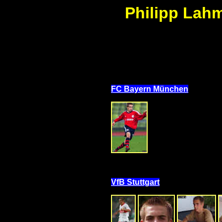
Philipp Lahm 
FC Bayern München
VfB Stuttgart