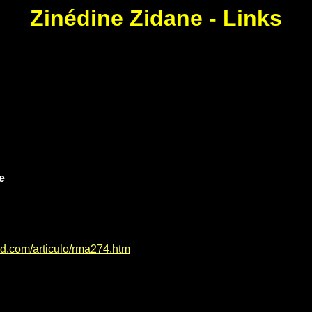
Zinédine Zidane - Links
e
id.com/articulo/rma274.htm