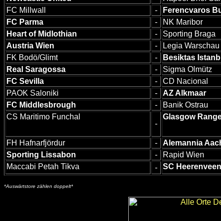
FC Millwall
-
Ferencvaros B
FC Parma
-
NK Maribor
Heart of Midlothian
-
Sporting Braga
Austria Wien
-
Legia Warschau
FK Bodö/Glimt
-
Besiktas Istanb
Real Saragossa
-
Sigma Olmütz
FC Sevilla
-
CD Nacional
PAOK Saloniki
-
AZ Alkmaar
FC Middlesbrough
-
Banik Ostrau
CS Maritimo Funchal
Glasgow Range
-
FH Hafnarfjördur
-
Alemannia Aac
Sporting Lissabon
-
Rapid Wien
Maccabi Petah Tikva
SC Heerenvee
-
*Auswärtstore zählen doppelt*