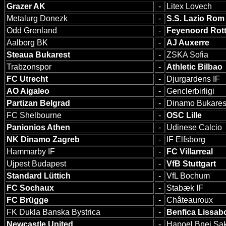
Grazer AK
-
Litex Lovech
Metalurg Donezk
-
S.S. Lazio Rom
Odd Grenland
-
Feyenoord Rot
Aalborg BK
-
AJ Auxerre
Steaua Bukarest
-
ZSKA Sofia
Trabzonspor
-
Athletic Bilbao
FC Utrecht
-
Djurgardens IF
AO Aigaleo
-
Genclerbirligi
Partizan Belgrad
-
Dinamo Bukares
FC Shelbourne
-
OSC Lille
Panionios Athen
-
Udinese Calcio
NK Dinamo Zagreb
-
IF Elfsborg
Hammarby IF
-
FC Villarreal
Ujpest Budapest
-
VfB Stuttgart
Standard Lüttich
-
VfL Bochum
FC Sochaux
-
Stabæk IF
FC Brügge
-
Châteauroux
FK Dukla Banska Bystrica
-
Benfica Lissab
Newcastle United
-
Hapoel Bnei Sa