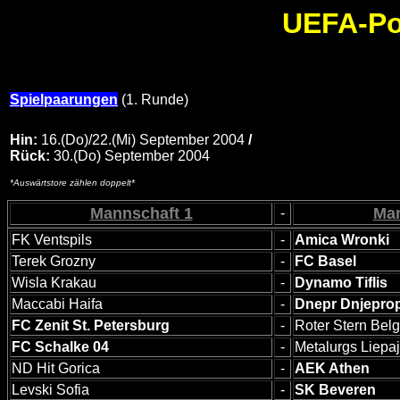
UEFA-Po
Spielpaarungen
(1. Runde)
Hin:
16.(Do)/22.(Mi) September 2004
/
Rück:
30.(Do) September 2004
*Auswärtstore zählen doppelt*
Mannschaft 1
Man
-
FK Ventspils
-
Amica Wronki
Terek Grozny
-
FC Basel
Wisla Krakau
-
Dynamo Tiflis
Maccabi Haifa
-
Dnepr Dnjepro
FC Zenit St. Petersburg
-
Roter Stern Bel
FC Schalke 04
-
Metalurgs Liepa
ND Hit Gorica
-
AEK Athen
Levski Sofia
-
SK Beveren