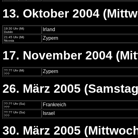
13. Oktober 2004 (Mitt
19:30 Uhr (Mi)
Irland
Dublin
21:45 Uhr (Mi)
Zypern
Nicosia
17. November 2004 (Mi
??:?? Uhr (Mi)
Zypern
???
26. März 2005 (Samstag
??:?? Uhr (Sa)
Frankreich
???
??:?? Uhr (Sa)
Israel
???
30. März 2005 (Mittwoc