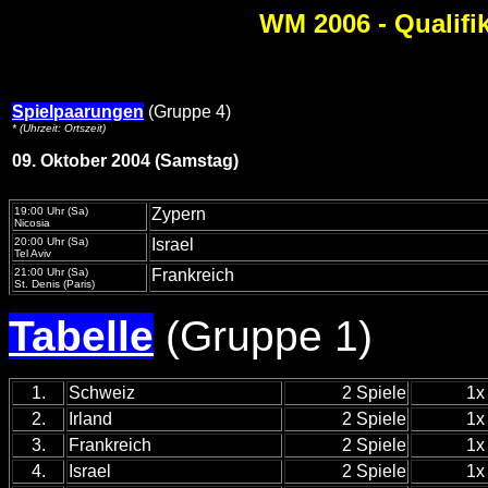
WM 2006 - Qualifi
Spielpaarungen
(Gruppe 4)
* (Uhrzeit: Ortszeit)
09. Oktober 2004 (Samstag)
19:00 Uhr (Sa)
Zypern
Nicosia
20:00 Uhr (Sa)
Israel
Tel Aviv
21:00 Uhr (Sa)
Frankreich
St. Denis (Paris)
Tabelle
(Gruppe 1)
1.
Schweiz
2 Spiele
1x
2.
Irland
2 Spiele
1x
3.
Frankreich
2 Spiele
1x
4.
Israel
2 Spiele
1x