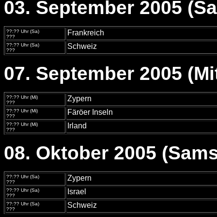
03. September 2005 (S
??:?? Uhr (Sa)
Frankreich
???
??:?? Uhr (Sa)
Schweiz
???
07. September 2005 (Mi
??:?? Uhr (Mi)
Zypern
???
??:?? Uhr (Mi)
Färöer Inseln
???
??:?? Uhr (Mi)
Irland
???
08. Oktober 2005 (Sams
??:?? Uhr (Sa)
Zypern
???
??:?? Uhr (Sa)
Israel
???
??:?? Uhr (Sa)
Schweiz
???