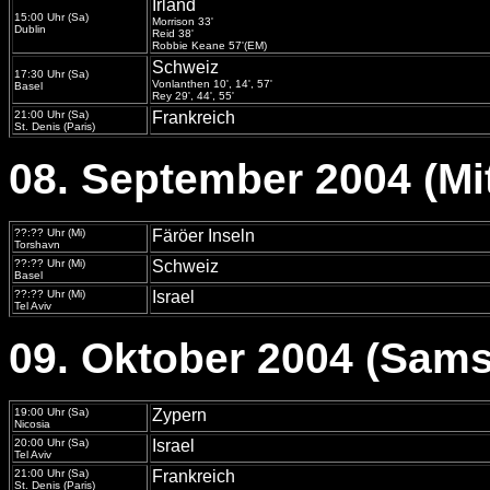
Irland
15:00 Uhr (Sa)
Morrison 33'
Dublin
Reid 38'
Robbie Keane 57'(EM)
Schweiz
17:30 Uhr (Sa)
Vonlanthen 10', 14', 57'
Basel
Rey 29', 44', 55'
21:00 Uhr (Sa)
Frankreich
St. Denis (Paris)
08. September 2004 (Mi
??:?? Uhr (Mi)
Färöer Inseln
Torshavn
??:?? Uhr (Mi)
Schweiz
Basel
??:?? Uhr (Mi)
Israel
Tel Aviv
09. Oktober 2004 (Sams
19:00 Uhr (Sa)
Zypern
Nicosia
20:00 Uhr (Sa)
Israel
Tel Aviv
21:00 Uhr (Sa)
Frankreich
St. Denis (Paris)