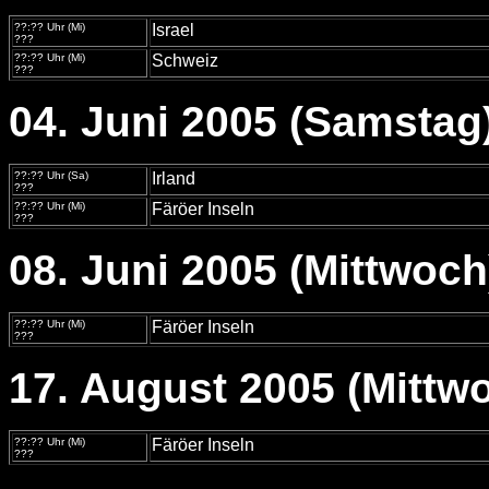
??:?? Uhr (Mi)
Israel
???
??:?? Uhr (Mi)
Schweiz
???
04. Juni 2005 (Samstag
??:?? Uhr (Sa)
Irland
???
??:?? Uhr (Mi)
Färöer Inseln
???
08. Juni 2005 (Mittwoch
??:?? Uhr (Mi)
Färöer Inseln
???
17. August 2005 (Mittw
??:?? Uhr (Mi)
Färöer Inseln
???