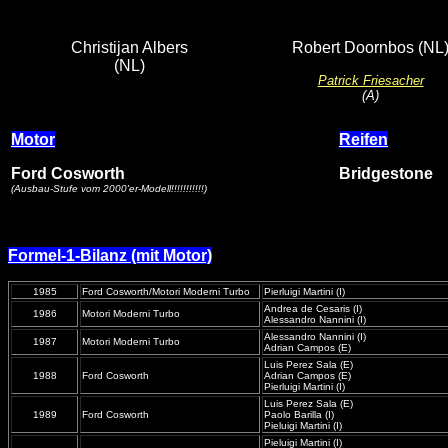
Christijan Albers
Robert Doornbos (NL
(NL)
Patrick Friesacher
(A)
Motor
Reifen
Ford Cosworth
Bridgestone
(Ausbau-Stufe vom 2000'er-Modell!!!!!!!!!!!)
Formel-1-Bilanz (mit Motor)
1985
Ford Cosworth/Motori Moderni Turbo
Pierluigi Martini (I)
Andrea de Cesaris (I)
1986
Motori Moderni Turbo
Alessandro Nannini (I)
Alessandro Nannini (I)
1987
Motori Moderni Turbo
Adrian Campos (E)
Luis Perez Sala (E)
1988
Ford Cosworth
Adrian Campos (E)
Pierluigi Martini (I)
Luis Perez Sala (E)
1989
Ford Cosworth
Paolo Barilla (I)
Pieluigi Martini (I)
Pieluigi Martini (I)