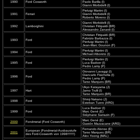
1990
Ford Cosworth
Paolo Barilla (I)
Gianni Morbidelli (I)
Pieluigi Martini (I)
1991
Ferrari
Gianni Morbidelli (I)
Roberto Moreno (I)
Gianni Morbidelli (I)
1992
Lamborghini
Christian Fittipaldi (BR)
Alessandro Zanardi (I)
Christian Fittipaldi (BR)
Fabrizio Barbazza (I)
1993
Ford
Pierluigi Martini (I)
Jean-Marc Gounon (F)
Pierluigi Martini (I)
1994
Ford
Michael Alboreto (I)
Pierluigi Martini (I)
1995
Ford
Luca Badoer (I)
Pedro Lamy (P)
Giovanni Lavaggi (I)
Giancarlo Fisichella (I)
1996
Ford
Pedro Lamy (P)
Tarso Marques (BR)
Ukyo Katayama (J)
1997
Hart
Jarno Trulli (I)
Tarso Marques (BR)
Shinji Nakano (J)
1998
Ford
Esteban Tuero (ARG)
Luca Badoer (I)
1999
Ford
Marc Gené (E)
Stéphane Sarrazin (F)
Marc Gené (E)
2000
Fondmetal (Ford Cosworth)
Gastón Mazzacane (ARG)
Fernando Alonso (E)
European (Fondmetal-Ausbaustufe
2001
Tarso Marques (BR)
des Ford-Cosworth von 1998!!!!!!!)
Alex Yoong (MAL)