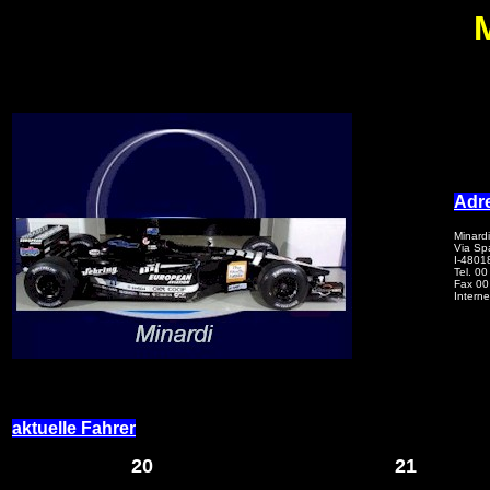
Adr
Minard
Via Spa
I-4801
Tel. 0
Fax 00
Interne
aktuelle Fahrer
20
21