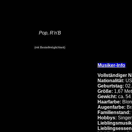
Pop, R'n'B
(mit Bestellmöglichkeit)
Musiker-Info
Vollständiger 
Nationalität:
U
Geburtstag:
02
Größe:
1,67 Met
Gewicht:
ca. 54
Haarfarbe:
Blon
Augenfarbe:
Br
Familienstand:
Hobbys:
Singen
Lieblingsmusik
Lieblingsessen