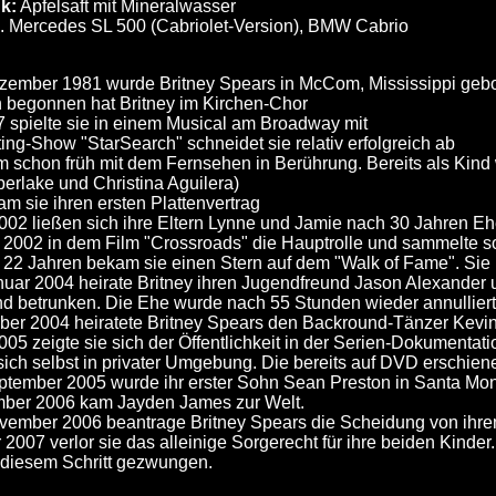
k:
Apfelsaft mit Mineralwasser
a. Mercedes SL 500 (Cabriolet-Version), BMW Cabrio
ember 1981 wurde Britney Spears in McCom, Mississippi gebor
 begonnen hat Britney im Kirchen-Chor
7 spielte sie in einem Musical am Broadway mit
ting-Show "StarSearch" schneidet sie relativ erfolgreich ab
m schon früh mit dem Fernsehen in Berührung. Bereits als Kind
berlake und Christina Aguilera)
am sie ihren ersten Plattenvertrag
002 ließen sich ihre Eltern Lynne und Jamie nach 30 Jahren E
e 2002 in dem Film "Crossroads" die Hauptrolle und sammelte so
t 22 Jahren bekam sie einen Stern auf dem "Walk of Fame". Sie is
uar 2004 heirate Britney ihren Jugendfreund Jason Alexander u
d betrunken. Die Ehe wurde nach 55 Stunden wieder annulliert
er 2004 heiratete Britney Spears den Backround-Tänzer Kevin F
005 zeigte sie sich der Öffentlichkeit in der Serien-Dokumentati
sich selbst in privater Umgebung. Die bereits auf DVD erschie
tember 2005 wurde ihr erster Sohn Sean Preston in Santa Moni
mber 2006 kam Jayden James zur Welt.
vember 2006 beantrage Britney Spears die Scheidung von ihre
 2007 verlor sie das alleinige Sorgerecht für ihre beiden Kind
 diesem Schritt gezwungen.