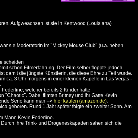
en. Aufgweachsen ist sie in Kentwood (Louisiana)
 war sie Moderatorin im "Mickey Mouse Club" (u.a. neben
he scheiden
mit schon Filmerfahrung. Der Film selber floppte jedoch
t damit die jüngste Künstlerin, die diese Ehre zu Teil wurde.
m ca. 3 Uhr morgens in einer kleinen Kapelle in Las Vegas -
.
ederline, welcher bereits 2 Kinder hatte
on "Chaotic". Dabei filmten Britney und ihr Gatte Kevin
nende Serie kann man -->
hier kaufen (amazon.de)
.
ca geboren. Rund 1 Jahr später folgte ein zweiter Sohn. Am
m Mann Kevin Federline.
er. Durch ihre Trink- und Drogeneskapaden sahen sich die