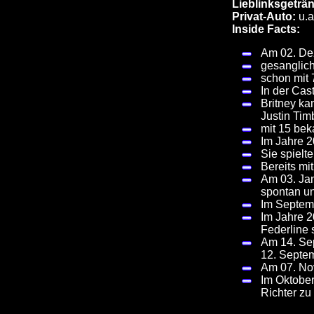
Lieblinksgeträn
Privat-Auto:
u.
Inside Facts:
Am 02. Dez
gesanglich
schon mit 
In der Cas
Britney ka
Justin Tim
mit 15 bek
Im Jahre 2
Sie spielt
Bereits mi
Am 03. Jan
spontan un
Im Septemb
Im Jahre 2
Federline 
Am 14. Sep
12. Septe
Am 07. No
Im Oktober
Richter zu