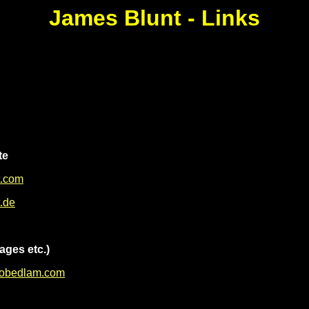
James Blunt - Links
te
t.com
.de
ages etc.)
ktobedlam.com