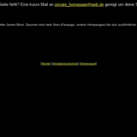
eite fehlt? Eine kurze Mail an
private_homepage@web.de
genügt um deine Si
riter James Blunt. Darunter sind viele Sites (Fanpage, andere Homepages) die sich ausführlichst
[
Home
] [
Inhaltsverzeichnis
] [
Impressum
]