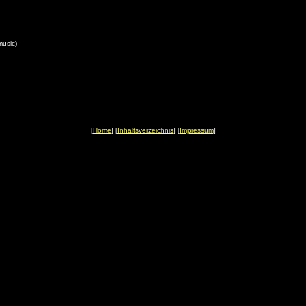
music)
[
Home
] [
Inhaltsverzeichnis
] [
Impressum
]