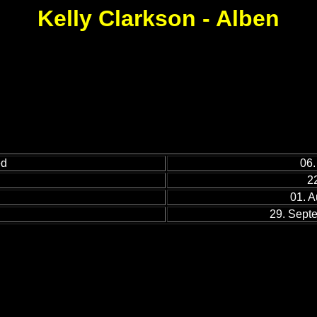
Kelly Clarkson - Alben
ed
06.
22
01. 
29. Sept