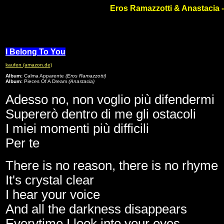
Eros Ramazzotti & Anastacia -
I Belong To You
kaufen (amazon.de)
Album:
Calma Apparente
(Eros Ramazzotti)
Album:
Pieces Of A Dream
(Anastacia)
Adesso no, non voglio più difendermi
Supererò dentro di me gli ostacoli
I miei momenti più difficili
Per te
There is no reason, there is no rhyme
It's crystal clear
I hear your voice
And all the darkness disappears
Everytime I look into your eyes