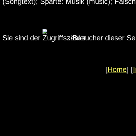
(Songtext); Sparte: Musik (music); Fals
Sie sind der
.
Besucher dieser Sei
[
Home
] [