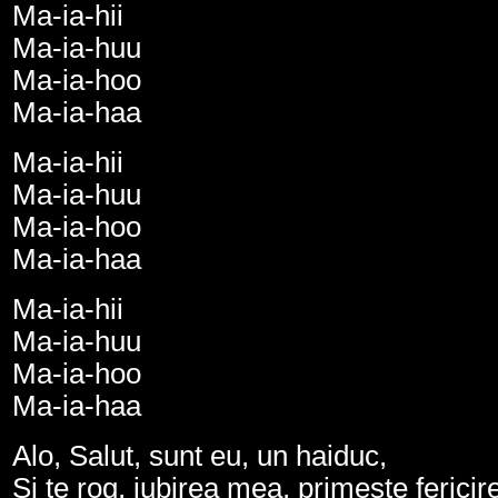
Ma-ia-hii
Ma-ia-huu
Ma-ia-hoo
Ma-ia-haa
Ma-ia-hii
Ma-ia-huu
Ma-ia-hoo
Ma-ia-haa
Ma-ia-hii
Ma-ia-huu
Ma-ia-hoo
Ma-ia-haa
Alo, Salut, sunt eu, un haiduc,
Si te rog, iubirea mea, primeste fericir