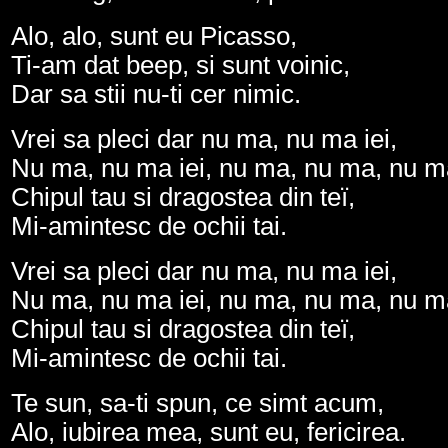
Alo, alo, sunt eu Picasso,
Ti-am dat beep, si sunt voinic,
Dar sa stii nu-ti cer nimic.
Vrei sa pleci dar nu ma, nu ma iei,
Nu ma, nu ma iei, nu ma, nu ma, nu ma
Chipul tau si dragostea din teï,
Mi-amintesc de ochii tai.
Vrei sa pleci dar nu ma, nu ma iei,
Nu ma, nu ma iei, nu ma, nu ma, nu ma
Chipul tau si dragostea din teï,
Mi-amintesc de ochii tai.
Te sun, sa-ti spun, ce simt acum,
Alo, iubirea mea, sunt eu, fericirea.