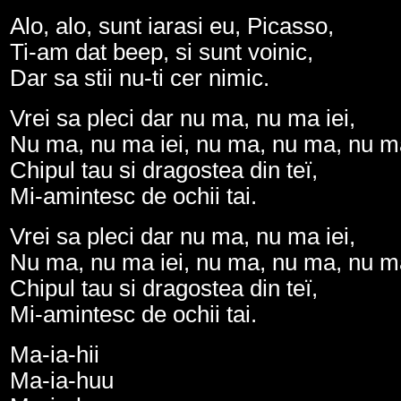
Alo, alo, sunt iarasi eu, Picasso,
Ti-am dat beep, si sunt voinic,
Dar sa stii nu-ti cer nimic.
Vrei sa pleci dar nu ma, nu ma iei,
Nu ma, nu ma iei, nu ma, nu ma, nu ma
Chipul tau si dragostea din teï,
Mi-amintesc de ochii tai.
Vrei sa pleci dar nu ma, nu ma iei,
Nu ma, nu ma iei, nu ma, nu ma, nu ma
Chipul tau si dragostea din teï,
Mi-amintesc de ochii tai.
Ma-ia-hii
Ma-ia-huu