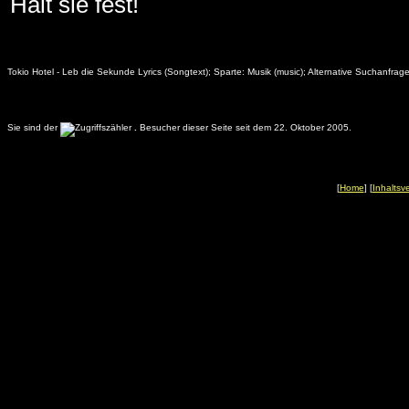
Halt sie fest!
Tokio Hotel - Leb die Sekunde Lyrics (Songtext); Sparte: Musik (music); Alternative Suchanfra
Sie sind der
.
Besucher dieser Seite seit dem 22. Oktober 2005.
[
Home
] [
Inhaltsv