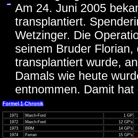
Am 24. Juni 2005 beka
transplantiert. Spenderi
Wetzinger. Die Operatio
seinem Bruder Florian, 
transplantiert wurde, a
Damals wie heute wurde
entnommen. Damit hat e
Formel-1-Chronik
1971
March-Ford
1 GP
1972
March-Ford
12 GP's
1973
BRM
14 GP's
1974
Ferrari
15 GP's