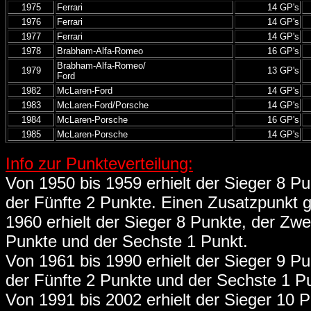
1975
Ferrari
14 GP's
1976
Ferrari
14 GP's
1977
Ferrari
14 GP's
1978
Brabham-Alfa-Romeo
16 GP's
Brabham-Alfa-Romeo/
1979
13 GP's
Ford
1982
McLaren-Ford
14 GP's
1983
McLaren-Ford/Porsche
14 GP's
1984
McLaren-Porsche
16 GP's
1985
McLaren-Porsche
14 GP's
Info zur Punkteverteilung:
Von 1950 bis 1959 erhielt der Sieger 8 Pun
der Fünfte 2 Punkte. Einen Zusatzpunkt g
1960 erhielt der Sieger 8 Punkte, der Zwei
Punkte und der Sechste 1 Punkt.
Von 1961 bis 1990 erhielt der Sieger 9 Pun
der Fünfte 2 Punkte und der Sechste 1 P
Von 1991 bis 2002 erhielt der Sieger 10 Pu