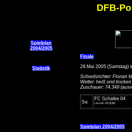
DFB-Pok
Spielplan
2004/2005
Finale
28.Mai 2005 (Samstag) i
Statistik
Schiedsrichter: Florian 
Wetter: heiß und trocken
Zuschauer: 74.349 (ausv
FC Schalke 04
Sa
Lincoln 45'(EM)
Spielplan 2004/2005