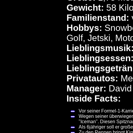
Gewicht:
58 Ki
Familienstand:
Hobbys:
Snowbo
Golf, Jetski, Mot
Lieblingsmusik
Lieblingsessen
Lieblingsgeträn
Privatautos:
Me
Manager:
David
Inside Facts:
Vor seiner Formel-1-Karri
Wegen seiner überwiegen
"Iceman". Diesen Spitznam
Als 6jähriger soll er gro
Zu den Rennen bringt Kim