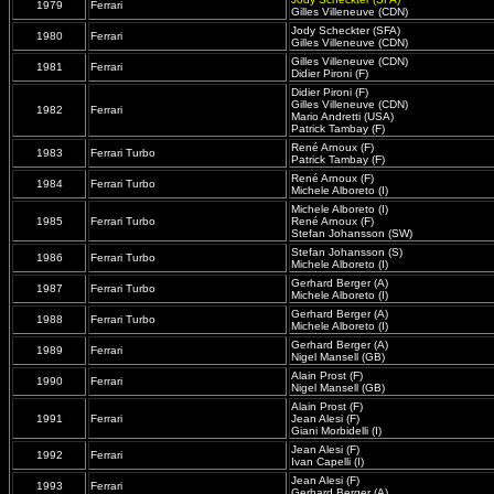
1979
Ferrari
Gilles Villeneuve (CDN)
Jody Scheckter (SFA)
1980
Ferrari
Gilles Villeneuve (CDN)
Gilles Villeneuve (CDN)
1981
Ferrari
Didier Pironi (F)
Didier Pironi (F)
Gilles Villeneuve (CDN)
1982
Ferrari
Mario Andretti (USA)
Patrick Tambay (F)
René Arnoux (F)
1983
Ferrari Turbo
Patrick Tambay (F)
René Arnoux (F)
1984
Ferrari Turbo
Michele Alboreto (I)
Michele Alboreto (I)
1985
Ferrari Turbo
René Arnoux (F)
Stefan Johansson (SW)
Stefan Johansson (S)
1986
Ferrari Turbo
Michele Alboreto (I)
Gerhard Berger (A)
1987
Ferrari Turbo
Michele Alboreto (I)
Gerhard Berger (A)
1988
Ferrari Turbo
Michele Alboreto (I)
Gerhard Berger (A)
1989
Ferrari
Nigel Mansell (GB)
Alain Prost (F)
1990
Ferrari
Nigel Mansell (GB)
Alain Prost (F)
1991
Ferrari
Jean Alesi (F)
Giani Morbidelli (I)
Jean Alesi (F)
1992
Ferrari
Ivan Capelli (I)
Jean Alesi (F)
1993
Ferrari
Gerhard Berger (A)