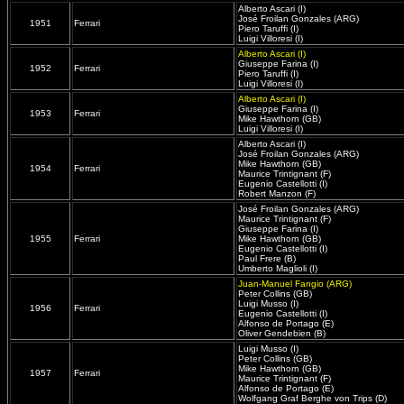
Alberto Ascari (I)
José Froilan Gonzales (ARG)
1951
Ferrari
Piero Taruffi (I)
Luigi Villoresi (I)
Alberto Ascari (I)
Giuseppe Farina (I)
1952
Ferrari
Piero Taruffi (I)
Luigi Villoresi (I)
Alberto Ascari (I)
Giuseppe Farina (I)
1953
Ferrari
Mike Hawthorn (GB)
Luigi Villoresi (I)
Alberto Ascari (I)
José Froilan Gonzales (ARG)
Mike Hawthorn (GB)
1954
Ferrari
Maurice Trintignant (F)
Eugenio Castellotti (I)
Robert Manzon (F)
José Froilan Gonzales (ARG)
Maurice Trintignant (F)
Giuseppe Farina (I)
1955
Ferrari
Mike Hawthorn (GB)
Eugenio Castellotti (I)
Paul Frere (B)
Umberto Maglioli (I)
Juan-Manuel Fangio (ARG)
Peter Collins (GB)
Luigi Musso (I)
1956
Ferrari
Eugenio Castellotti (I)
Alfonso de Portago (E)
Oliver Gendebien (B)
Luigi Musso (I)
Peter Collins (GB)
Mike Hawthorn (GB)
1957
Ferrari
Maurice Trintignant (F)
Alfonso de Portago (E)
Wolfgang Graf Berghe von Trips (D)