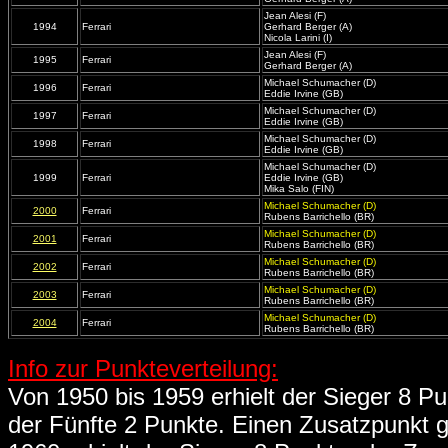
Jean Alesi (F)
1994
Ferrari
Gerhard Berger (A)
Nicola Larini (I)
Jean Alesi (F)
1995
Ferrari
Gerhard Berger (A)
Michael Schumacher (D)
1996
Ferrari
Eddie Irvine (GB)
Michael Schumacher (D)
1997
Ferrari
Eddie Irvine (GB)
Michael Schumacher (D)
1998
Ferrari
Eddie Irvine (GB)
Michael Schumacher (D)
1999
Ferrari
Eddie Irvine (GB)
Mika Salo (FIN)
Michael Schumacher (D)
2000
Ferrari
Rubens Barrichello (BR)
Michael Schumacher (D)
2001
Ferrari
Rubens Barrichello (BR)
Michael Schumacher (D)
2002
Ferrari
Rubens Barrichello (BR)
Michael Schumacher (D)
2003
Ferrari
Rubens Barrichello (BR)
Michael Schumacher (D)
2004
Ferrari
Rubens Barrichello (BR)
Info zur Punkteverteilung:
Von 1950 bis 1959 erhielt der Sieger 8 Pun
der Fünfte 2 Punkte. Einen Zusatzpunkt g