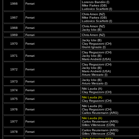
Lorenzo Bandini (I)
1966
Ferrari
Mike Parkes (GB)
Ludovico Scarfiotti (I)
Chris Amon (NZ)
1967
Ferrari
Mike Parkes (GB)
Ludovico Scarfiotti (I)
Chris Amon (NZ)
1968
Ferrari
Jacky Ickx (B)
1969
Ferrari
Chris Amon (NZ)
Jacky Ickx (B)
1970
Ferrari
Clay Regazzoni (CH)
Giunti Ignazio (I)
Clay Regazzoni (CH)
1971
Ferrari
Jacky Ickx (B)
Mario Andretti (USA)
Clay Regazzoni (CH)
Jacky Ickx (B)
1972
Ferrari
Mario Andretti (USA)
Arturo Merzario (I)
Jacky Ickx (B)
1973
Ferrari
Arturo Merzario (I)
Niki Lauda (A)
1974
Ferrari
Clay Regazzoni (CH)
Niki Lauda (A)
1975
Ferrari
Clay Regazzoni (CH)
Niki Lauda (A)
1976
Ferrari
Clay Regazzoni (CH)
Carlos Reutemann (ARG)
Niki Lauda (A)
1977
Ferrari
Carlos Reutemann (ARG)
Gilles Villeneuve (CDN)
Carlos Reutemann (ARG)
1978
Ferrari
Gilles Villeneuve (CDN)
Jody Scheckter (SFA)