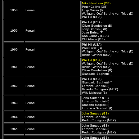
Mike Hawthorn (GB)
Peter Collins (GB)
1958
Ferrari
Luigi Musso (I)
Wolfgang Graf Berghe von Trips (D)
Phil Hill (USA)
Phil Hill (USA)
Oliver Gendebien (B)
Tony Brooks (GB)
1959
Ferrari
Jean Behra (F)
Dan Gurney (USA)
Cliff Allison (GB)
Phil Hill (USA)
Paul Frere (B)
1960
Ferrari
Wolfgang Graf Berghe von Trips (D)
Richie Ginther (USA)
Phil Hill (USA)
Wolfgang Graf Berghe von Trips (D)
1961
Ferrari
Richie Ginther (USA)
Oliver Gendebien (B)
Giancarlo Baghetti (I)
Phil Hill (USA)
Giancarlo Baghetti (I)
1962
Ferrari
Lorenzo Bandini (I)
Ricardo Rodriguez (MEX)
Willy Mairesse (B)
John Surtees (GB)
Lorenzo Bandini (I)
1963
Ferrari
Umberto Maglioli (I)
Ludovico Scarfiotti (I)
John Surtees (GB)
1964
Ferrari
Lorenzo Bandini (I)
Pedro Rodriguez (MEX)
John Surtees (GB)
1965
Ferrari
Lorenzo Bandini (I)
Pedro Rodriguez (MEX)
John Surtees (GB)