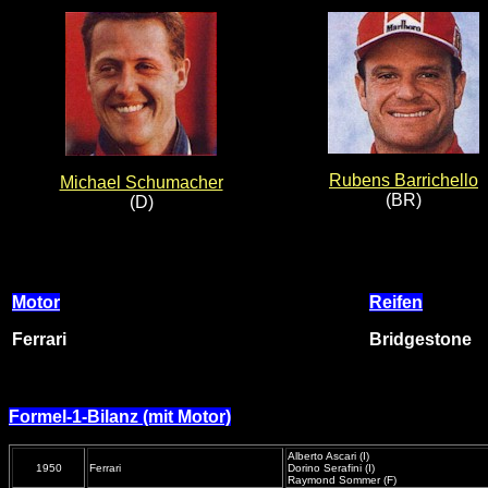
Rubens Barrichello
Michael Schumacher
(BR)
(D)
Motor
Reifen
Ferrari
Bridgestone
Formel-1-Bilanz (mit Motor)
Alberto Ascari (I)
1950
Ferrari
Dorino Serafini (I)
Raymond Sommer (F)