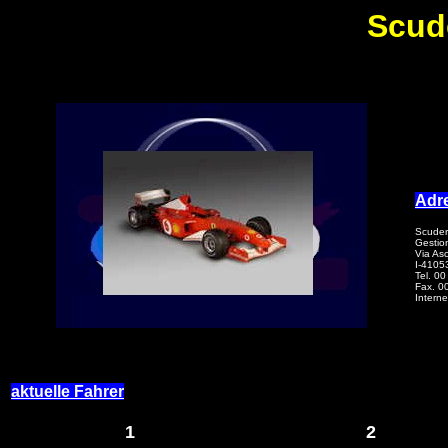
Scude
Adr
Scuderi
Gestio
Via Asc
I-4105
Tel. 0
Fax. 0
Intern
aktuelle Fahrer
1
2