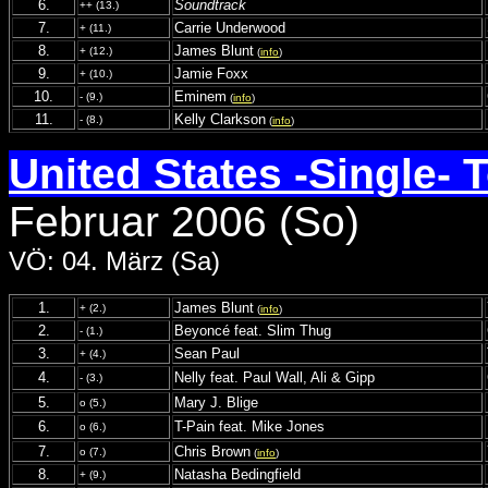
6.
Soundtrack
++ (13.)
7.
Carrie Underwood
+ (11.)
8.
James Blunt
+ (12.)
(
info
)
9.
Jamie Foxx
+ (10.)
10.
Eminem
- (9.)
(
info
)
11.
Kelly Clarkson
- (8.)
(
info
)
United States -Single- 
Februar 2006 (So)
VÖ: 04. März (Sa)
1.
James Blunt
+ (2.)
(
info
)
2.
Beyoncé feat. Slim Thug
- (1.)
3.
Sean Paul
+ (4.)
4.
Nelly feat. Paul Wall, Ali & Gipp
- (3.)
5.
Mary J. Blige
o (5.)
6.
T-Pain feat. Mike Jones
o (6.)
7.
Chris Brown
o (7.)
(
info
)
8.
Natasha Bedingfield
+ (9.)