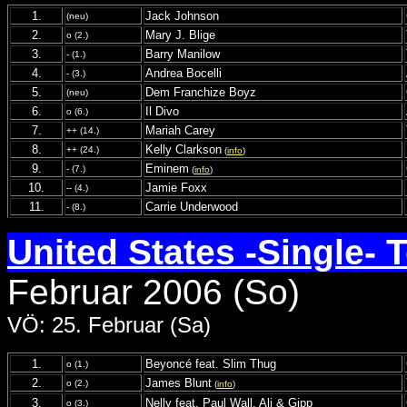
1.
Jack Johnson
(neu)
2.
Mary J. Blige
o (2.)
3.
Barry Manilow
- (1.)
4.
Andrea Bocelli
- (3.)
5.
Dem Franchize Boyz
(neu)
6.
Il Divo
o (6.)
7.
Mariah Carey
++ (14.)
8.
Kelly Clarkson
++ (24.)
(
info
)
9.
Eminem
- (7.)
(
info
)
10.
Jamie Foxx
-- (4.)
11.
Carrie Underwood
- (8.)
United States -Single- 
Februar 2006 (So)
VÖ: 25. Februar (Sa)
1.
Beyoncé feat. Slim Thug
o (1.)
2.
James Blunt
o (2.)
(
info
)
3.
Nelly feat. Paul Wall, Ali & Gipp
o (3.)