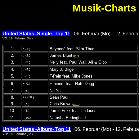
Musik-Charts
United States -Single- Top 11
06. Februar (Mo) - 12. Februa
VÖ: 18. Februar (Sa)
1.
Beyoncé feat. Slim Thug
o (1.)
2.
James Blunt
o (2.)
(
info
)
3.
Nelly feat. Paul Wall, Ali & Gipp
o (3.)
4.
Mary J. Blige
o (4.)
5.
T-Pain feat. Mike Jones
o (5.)
6.
Eminem feat. Nate Dogg
+ (9.)
7.
Ne-Yo
- (6.)
8.
Sean Paul
++ (18.)
9.
Chris Brown
- (7.)
(
info
)
10.
Jamie Foxx feat. Ludacris
- (8.)
11.
Natasha Bedingfield
- (10.)
United States -Album- Top 11
06. Februar (Mo) - 12. Februa
VÖ: 18. Februar (Sa)