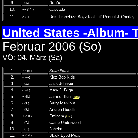
9.
Ne-Yo
- (8.)
10.
Cascada
++ (16.)
11.
Dem Franchize Boyz feat. Lil' Peanut & Charlay
o (11.)
United States -Album- 
Februar 2006 (So)
VÖ: 04. März (Sa)
1.
Soundtrack
++ (6.)
2.
Kidz Bop Kids
(neu)
3.
Jack Johnson
- (2.)
4.
Mary J. Blige
o (4.)
5.
James Blunt
+ (8.)
(
info
)
6.
Barry Manilow
- (3.)
7.
Andrea Bocelli
- (5.)
8.
Eminem
+ (10.)
(
info
)
9.
Carrie Underwood
- (7.)
10.
Jaheim
- (1.)
11.
Black Eyed Peas
+ (14.)