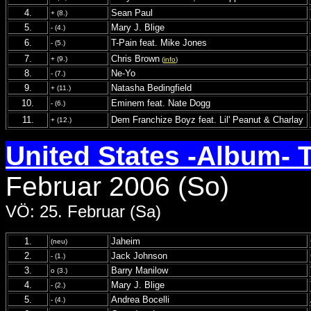
4.
Sean Paul
+ (8.)
5.
Mary J. Blige
- (4.)
6.
T-Pain feat. Mike Jones
- (5.)
7.
Chris Brown
+ (9.)
(
info
)
8.
Ne-Yo
- (7.)
9.
Natasha Bedingfield
+ (11.)
10.
Eminem feat. Nate Dogg
- (6.)
11.
Dem Franchize Boyz feat. Lil' Peanut & Charlay
+ (12.)
United States -Album- 
Februar 2006 (So)
VÖ: 25. Februar (Sa)
1.
Jaheim
(neu)
2.
Jack Johnson
- (1.)
3.
Barry Manilow
o (3.)
4.
Mary J. Blige
- (2.)
5.
Andrea Bocelli
- (4.)