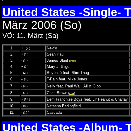
United States -Single- 
März 2006 (So)
VÖ: 11. März (Sa)
1.
Ne-Yo
++ (9.)
2.
Sean Paul
+ (3.)
3.
James Blunt
- (1.)
(
info
)
4.
Mary J. Blige
+ (5.)
5.
Beyoncé feat. Slim Thug
- (2.)
6.
T-Pain feat. Mike Jones
o (6.)
7.
Nelly feat. Paul Wall, Ali & Gipp
- (4.)
8.
Chris Brown
- (7.)
(
info
)
9.
Dem Franchize Boyz feat. Lil' Peanut & Charlay
+ (11.)
10.
Natasha Bedingfield
- (8.)
11.
Cascada
- (10.)
United States -Album- 