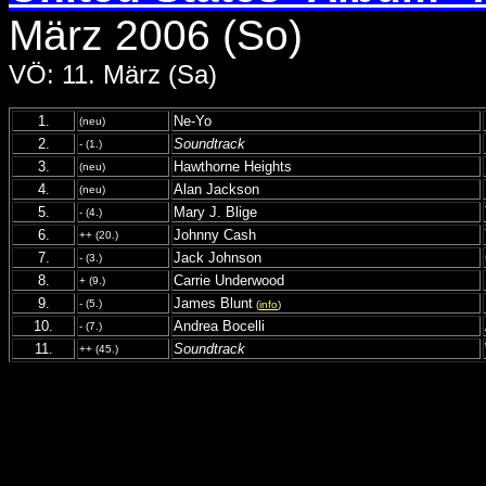
März 2006 (So)
VÖ: 11. März (Sa)
1.
Ne-Yo
(neu)
2.
Soundtrack
- (1.)
3.
Hawthorne Heights
(neu)
4.
Alan Jackson
(neu)
5.
Mary J. Blige
- (4.)
6.
Johnny Cash
++ (20.)
7.
Jack Johnson
- (3.)
8.
Carrie Underwood
+ (9.)
9.
James Blunt
- (5.)
(
info
)
10.
Andrea Bocelli
- (7.)
11.
Soundtrack
++ (45.)