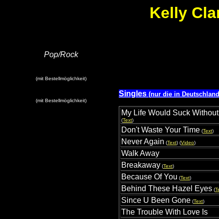
Kelly Cla
Pop/Rock
(mit Bestellmöglichkeit)
Singles
(nur die in Deutschlan
(mit Bestellmöglichkeit)
My Life Would Suck Withou
(
Text
)
Don't Waste Your Time
(
Text
)
Never Again
(
Text
) (
Video
)
Walk Away
Breakaway
(
Text
)
Because Of You
(
Text
)
Behind These Hazel Eyes
(
T
Since U Been Gone
(
Text
)
The Trouble With Love Is