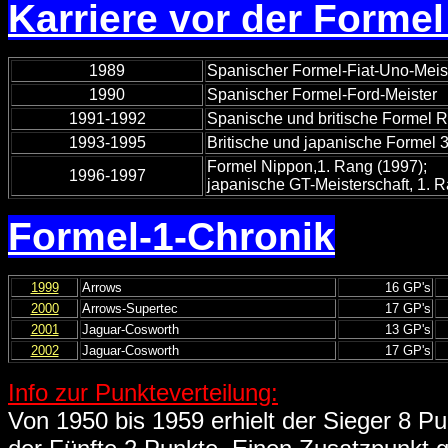
Karriere vor der Formel
1989
Spanischer Formel-Fiat-Uno-Meis
1990
Spanischer Formel-Ford-Meister
1991-1992
Spanische und britische Formel R
1993-1995
Britische und japanische Formel 
Formel Nippon,1. Rang (1997);
1996-1997
japanische GT-Meisterschaft, 1. 
Formel-1-Chronik
1999
Arrows
16 GP's
2000
Arrows-Supertec
17 GP's
2001
Jaguar-Cosworth
13 GP's
2002
Jaguar-Cosworth
17 GP's
Info zur Punkteverteilung:
Von 1950 bis 1959 erhielt der Sieger 8 Pun