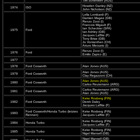
Tim Schenken (AUS)
Howden Ganley (NZ)
1974
ISO
John Nicholson (NZ)
Lella Lombardi (F)
Damien Magee (GB)
Renzo Zorzi (I)
Francois Migault (F)
Ian Scheckter (SFA)
1975
Ford
Ian Ashley (GB)
Jacques Laffite (F)
Tony Brise (GB)
Jo Vonlanthen (CH)
Arturo Merzario (I)
Renzo Zorzi (I)
1976
Ford
Emilio Zapico (E)
1977
1978
Ford Cosworth
Alan Jones (AUS)
Alan Jones (AUS)
1979
Ford Cosworth
Clay Regazzoni (CH)
Alan Jones (AUS)
1980
Ford Cosworth
Carlos Reutemann (ARG)
Carlos Reutemann (ARG)
1981
Ford Cosworth
Alan Jones (AUS)
Keke Rosberg (FIN)
1982
Ford Cosworth
Derek Daley
Jacques Laffite (F)
Ford Cosworth/Honda Turbo (letztes
Keke Rosberg (FIN)
1983
Rennen)
Jacques Laffite (F)
Keke Rosberg (FIN)
1984
Honda Turbo
Jacques Laffite (F)
Keke Rosberg (FIN)
1985
Honda Turbo
Nigel Mansell (GB)
Nigel Mansell (GB)