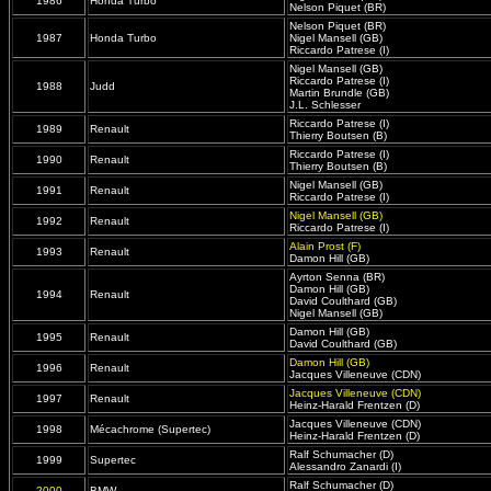
1986
Honda Turbo
Nelson Piquet (BR)
Nelson Piquet (BR)
1987
Honda Turbo
Nigel Mansell (GB)
Riccardo Patrese (I)
Nigel Mansell (GB)
Riccardo Patrese (I)
1988
Judd
Martin Brundle (GB)
J.L. Schlesser
Riccardo Patrese (I)
1989
Renault
Thierry Boutsen (B)
Riccardo Patrese (I)
1990
Renault
Thierry Boutsen (B)
Nigel Mansell (GB)
1991
Renault
Riccardo Patrese (I)
Nigel Mansell (GB)
1992
Renault
Riccardo Patrese (I)
Alain Prost (F)
1993
Renault
Damon Hill (GB)
Ayrton Senna (BR)
Damon Hill (GB)
1994
Renault
David Coulthard (GB)
Nigel Mansell (GB)
Damon Hill (GB)
1995
Renault
David Coulthard (GB)
Damon Hill (GB)
1996
Renault
Jacques Villeneuve (CDN)
Jacques Villeneuve (CDN)
1997
Renault
Heinz-Harald Frentzen (D)
Jacques Villeneuve (CDN)
1998
Mécachrome (Supertec)
Heinz-Harald Frentzen (D)
Ralf Schumacher (D)
1999
Supertec
Alessandro Zanardi (I)
Ralf Schumacher (D)
2000
BMW