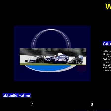
W
Adr
Willia
Grove
Wanta
Oxford
Engla
Tel. 00
Fax 00
Intern
aktuelle Fahrer
7
8