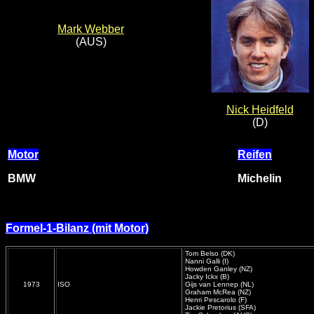
Mark Webber
(AUS)
Nick Heidfeld
(D)
Motor
Reifen
BMW
Michelin
Formel-1-Bilanz (mit Motor)
Tom Belso (DK)
Nanni Galli (I)
Howden Ganley (NZ)
Jacky Ickx (B)
1973
ISO
Gijs van Lennep (NL)
Graham McRea (NZ)
Henri Pescarolo (F)
Jackie Pretorius (SFA)