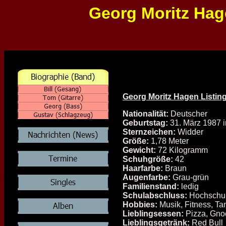
Georg Moritz Hage
Georg Moritz Hagen Listin
Nationalität:
Deutscher
Geburtstag:
31. März 1987 i
Sternzeichen:
Widder
Größe:
1,78 Meter
Gewicht:
72 Kilogramm
Schuhgröße:
42
Haarfarbe:
Braun
Augenfarbe:
Grau-grün
Familienstand:
ledig
Schulabschluss:
Hochschu
Hobbies:
Musik, Fitness, Ta
Lieblingsessen:
Pizza, Gno
Lieblingsgetränk:
Red Bull