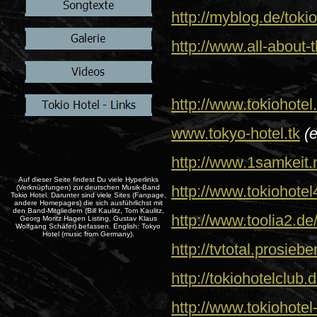
http://myblog.de/tokio
http://www.all-about-
http://www.tokiohotel
www.tokyo-hotel.tk
(
http://www.1samkeit.
Auf dieser Seite findest Du viele Hyperlinks
(Verknüpfungen) zur deutschen Musik-Band
http://www.tokiohote
Tokio Hotel. Darunter sind viele Sites (Fanpage,
andere Homepages) die sich ausführlichst mit
den Band-Mitgliedern (Bill Kaulitz, Tom Kaulitz,
http://www.toolia2.d
Georg Moritz Hagen Listing, Gustav Klaus
Wolfgang Schäfer) befassen. English: Tokyo
Hotel (music from Germany).
http://tvtotal.prosie
http://tokiohotelclub.
http://www.tokiohotel