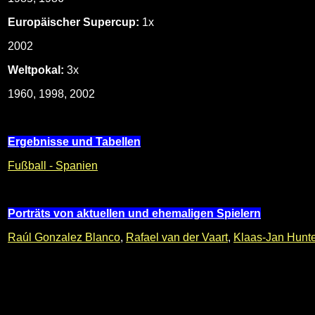
Europäischer Supercup:
1x
2002
Weltpokal:
3x
1960, 1998, 2002
Ergebnisse und Tabellen
Fußball - Spanien
Porträts von aktuellen und ehemaligen Spielern
Raúl Gonzalez Blanco
,
Rafael van der Vaart
,
Klaas-Jan Hunte