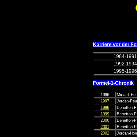
Karriere vor der Fo
1984-1991
1992-1994
1995-1996
Formel-1-Chronik
1996
Minardi-For
1997
Jordan-Peu
1998
Benetton-Pl
1999
Benetton-Pl
2000
Benetton-Pl
2001
Benetton-R
2002
Jordan-Ho