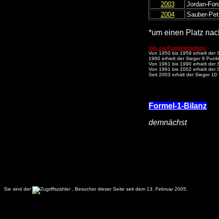
2003
Jordan-For
2004
Sauber-Pet
*um einen Platz nac
Info zur Punkteverteilung:
Von 1950 bis 1959 erhielt der 
1960 erhielt der Sieger 8 Punkt
Von 1961 bis 1990 erhielt der 
Von 1991 bis 2002 erhielt der 
Seit 2003 erhält der Sieger 10 
Formel-1-Bilanz
demnächst
Sie sind der
.
Besucher dieser Seite seit dem 13. Februar 2005.