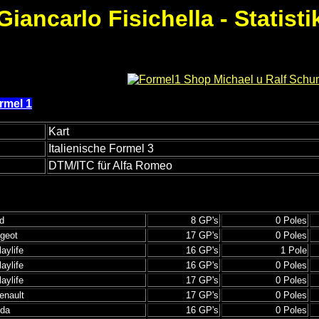
Giancarlo Fisichella - Statisti
rmel 1
Kart
Italienische Formel 3
DTM/ITC für Alfa Romeo
d
8 GP's
0 Poles
geot
17 GP's
0 Poles
aylife
16 GP's
1 Pole
aylife
16 GP's
0 Poles
aylife
17 GP's
0 Poles
enault
17 GP's
0 Poles
nda
16 GP's
0 Poles