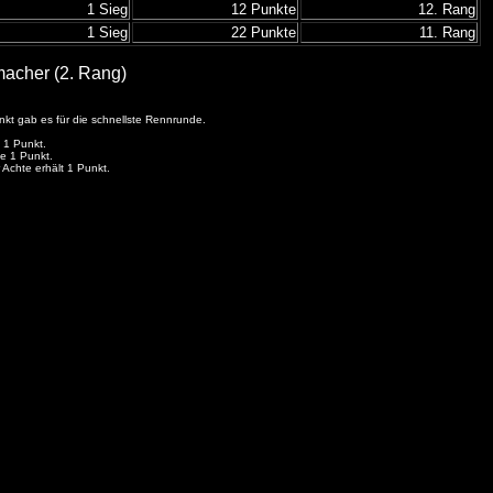
1 Sieg
12 Punkte
12. Rang
1 Sieg
22 Punkte
11. Rang
macher (2. Rang)
unkt gab es für die schnellste Rennrunde.
e 1 Punkt.
te 1 Punkt.
 Achte erhält 1 Punkt.