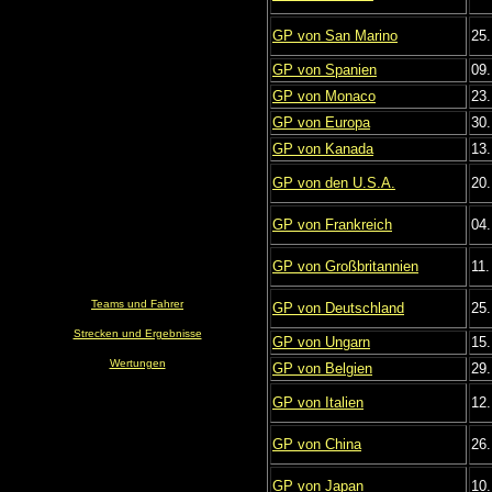
GP von San Marino
25.
GP von Spanien
09.
GP von Monaco
23.
GP von Europa
30.
GP von Kanada
13.
GP von den U.S.A.
20.
GP von Frankreich
04.
GP von Großbritannien
11.
Teams und Fahrer
GP von Deutschland
25.
Strecken und Ergebnisse
GP von Ungarn
15.
Wertungen
GP von Belgien
29.
GP von Italien
12
GP von China
26
GP von Japan
10.