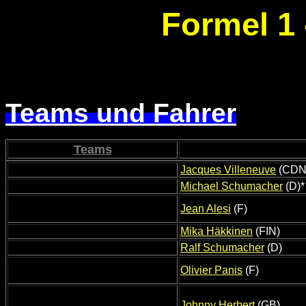
Formel 1 
Teams und Fahrer
Teams
Jacques Villeneuve
(CDN
Michael Schumacher
(D)*
Jean Alesi
(F)
Mika Häkkinen
(FIN)
Ralf Schumacher
(D)
Olivier Panis
(F)
Johnny Herbert
(GB)