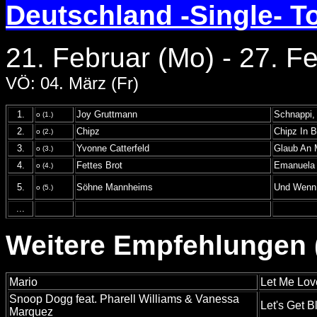
Deutschland -Single- T
21. Februar (Mo) - 27. F
VÖ: 04. März (Fr)
1.
Joy Gruttmann
Schnappi, 
o (1.)
2.
Chipz
Chipz In B
o (2.)
3.
Yvonne Catterfeld
Glaub An 
o (3.)
4.
Fettes Brot
Emanuela
o (4.)
5.
Söhne Mannheims
Und Wenn 
o (5.)
...
Weitere Empfehlungen (
Mario
Let Me Lo
Snoop Dogg feat. Pharell Williams & Vanessa
Let's Get 
Marquez