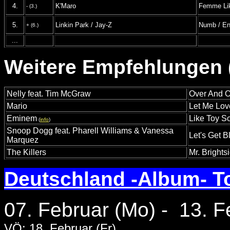
4.
K'Maro
Femme Li
- (3.)
5.
Linkin Park / Jay-Z
Numb / En
+ (6.)
...
Weitere Empfehlungen (
Nelly feat. Tim McGraw
Over And 
Mario
Let Me Lo
Eminem
Like Toy S
(
info
)
Snoop Dogg feat. Pharell Williams & Vanessa
Let's Get 
Marquez
The Killers
Mr. Brights
Deutschland -Album- T
07. Februar (Mo) - 13. F
VÖ: 18. Februar (Fr)