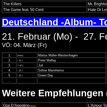
The Killers
Mr. Brights
The Game feat. 50 Cent
Hate Or Lo
Deutschland -Album- T
21. Februar (Mo) - 27. F
VÖ: 04. März (Fr)
1.
Marius Müller-Westernhagen
(neu)
2.
Peter Maffay
- (1.)
3.
Juli
+ (4.)
4.
Söhne Mannheims
- (2.)
5.
Green Day
- (3.)
...
Weitere Empfehlungen (
Gigi D'Agostino
L'Amour To
(
info
)