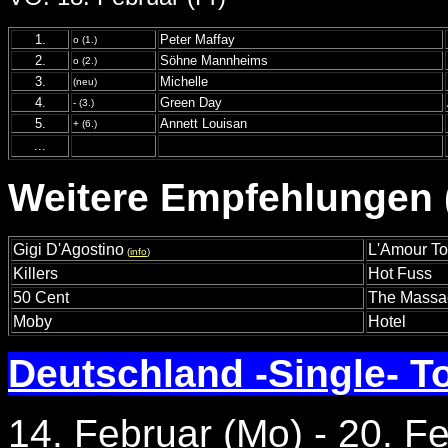
1.
Peter Maffay
o (1.)
2.
Söhne Mannheims
o (2.)
3.
Michelle
(neu)
4.
Green Day
- (3.)
5.
Annett Louisan
+ (6.)
...
Weitere Empfehlungen (
Gigi D'Agostino
L'Amour To
(
info
)
Killers
Hot Fuss
50 Cent
The Massa
Moby
Hotel
Deutschland -Single- T
14. Februar (Mo) - 20. F