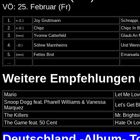
VÖ: 25. Februar (Fr)
1.
Joy Gruttmann
Schnappi, 
o (1.)
2.
Chipz
Chipz In B
o (2.)
3.
Yvonne Catterfeld
Glaub An 
(neu)
4.
Söhne Mannheims
Und Wenn 
- (3.)
5.
Fettes Brot
Emanuela
(neu)
...
Weitere Empfehlungen (
Mario
Let Me Lo
Snoop Dogg feat. Pharell Williams & Vanessa
Let's Get 
Marquez
The Killers
Mr. Brights
The Game feat. 50 Cent
Hate Or Lo
Deutschland -Album- T