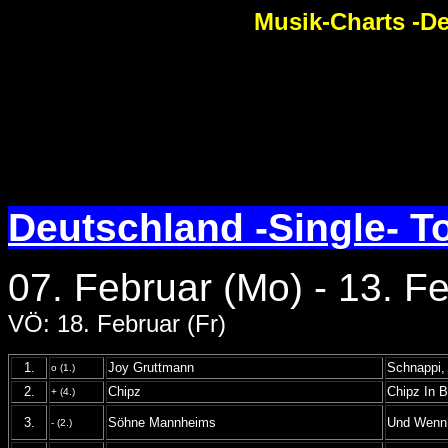
Musik-Charts -De
Deutschland -Single- T
07. Februar (Mo) - 13. F
VÖ: 18. Februar (Fr)
1.
Joy Gruttmann
Schnappi, 
o (1.)
2.
Chipz
Chipz In B
+ (4.)
3.
Söhne Mannheims
Und Wenn 
- (2.)