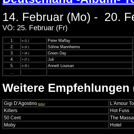
14. Februar (Mo) - 20. F
VÖ: 25. Februar (Fr)
1.
Peter Maffay
o (1.)
2.
Söhne Mannheims
o (2.)
3.
Green Day
+ (4.)
4.
Juli
+ (7.)
5.
Annett Louisan
o (5.)
...
Weitere Empfehlungen (
Gigi D'Agostino
L'Amour To
(
info
)
Killers
Hot Fuss
50 Cent
The Massa
Moby
Hotel