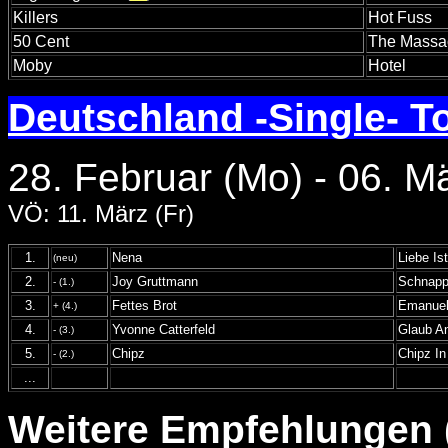
Killers
Hot Fuss
50 Cent
The Massa
Moby
Hotel
Deutschland -Single- T
28. Februar (Mo) - 06. M
VÖ: 11. März (Fr)
1.
Nena
Liebe Ist
(neu)
2.
Joy Gruttmann
Schnappi
- (1.)
3.
Fettes Brot
Emanue
+ (4.)
4.
Yvonne Catterfeld
Glaub A
- (3.)
5.
Chipz
Chipz In
- (2.)
...
Weitere Empfehlungen (