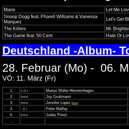
Mario
Let Me Lo
Snoop Dogg feat. Pharell Williams & Vanessa
Let's Get 
Marquez
The Killers
Mr. Brights
The Game feat. 50 Cent
Hate Or Lo
Deutschland -Album- T
28. Februar (Mo) - 06. M
VÖ: 11. März (Fr)
1.
Marius Müller-Westernhagen
o (1.)
2.
Joy Gruttmann
(neu)
3.
Jennifer Lopez
(neu)
(
info
)
4.
Peter Maffay
- (2.)
5.
Judas Priest
(neu)
...