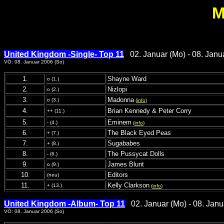
M
United Kingdom -Single- Top 11
02. Januar (Mo) - 08. Janu
VÖ: 08. Januar 2006 (So)
1.
Shayne Ward
o (1.)
2.
Nizlopi
o (2.)
3.
Madonna
o (3.)
(
info
)
4.
Brian Kennedy & Peter Corry
++ (11.)
5.
Eminem
- (4.)
(
info
)
6.
The Black Eyed Peas
+ (7.)
7.
Sugababes
+ (8.)
8.
The Pussycat Dolls
- (6.)
9.
James Blunt
o (9.)
10.
Editors
(neu)
11.
Kelly Clarkson
+ (13.)
(
info
)
United Kingdom -Album- Top 11
02. Januar (Mo) - 08. Janu
VÖ: 08. Januar 2006 (So)