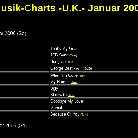
usik-Charts -U.K.- Januar 20
ar 2006 (So)
That's My Goal
JCB Song
(
Text
)
Hung Up
(
Text
)
George Best - A Tribute
When I'm Gone
(
Text
)
My Humps
(
Text
)
Ugly
Stickwitu
(
Text
)
Goodbye My Lover
Munich
Because Of You
(
Text
)
ar 2006 (So)