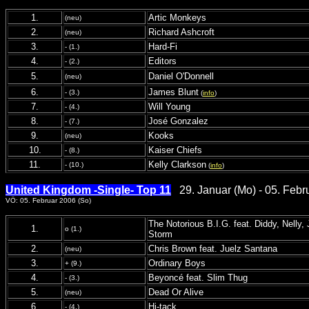
1.
Artic Monkeys
(neu)
2.
Richard Ashcroft
(neu)
3.
Hard-Fi
- (1.)
4.
Editors
- (2.)
5.
Daniel O'Donnell
(neu)
6.
James Blunt
- (3.)
(
info
)
7.
Will Young
- (4.)
8.
José Gonzalez
- (7.)
9.
Kooks
(neu)
10.
Kaiser Chiefs
- (8.)
11.
Kelly Clarkson
- (10.)
(
info
)
United Kingdom -Single- Top 11
29. Januar (Mo) - 05. Febr
VÖ: 05. Februar 2006 (So)
The Notorious B.I.G. feat. Diddy, Nelly
1.
o (1.)
Storm
2.
Chris Brown feat. Juelz Santana
(neu)
3.
Ordinary Boys
+ (9.)
4.
Beyoncé feat. Slim Thug
- (3.)
5.
Dead Or Alive
(neu)
6.
Hi-tack
- (4.)