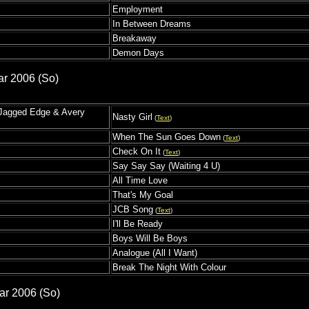
Employment
In Between Dreams
Breakaway
Demon Days
ar 2006 (So)
, Jagged Edge & Avery
Nasty Girl
(
Text
)
When The Sun Goes Down
(
Text
)
Check On It
(
Text
)
Say Say Say (Waiting 4 U)
All Time Love
That's My Goal
JCB Song
(
Text
)
I'll Be Ready
Boys Will Be Boys
Analogue (All I Want)
Break The Night With Colour
ar 2006 (So)