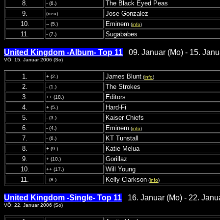
8.
The Black Eyed Peas
- (6.)
9.
Jose Gonzalez
(neu)
10.
Eminem
-- (5.)
(
info
)
11.
Sugababes
- (7.)
United Kingdom -Album- Top 11
09. Januar (Mo) - 15. Janu
VÖ: 15. Januar 2006 (So)
1.
James Blunt
+ (2.)
(
info
)
2.
The Strokes
- (1.)
3.
Editors
++ (18.)
4.
Hard-Fi
+ (5.)
5.
Kaiser Chiefs
- (3.)
6.
Eminem
- (4.)
(
info
)
7.
KT Tunstall
- (6.)
8.
Katie Melua
+ (9.)
9.
Gorillaz
+ (10.)
10.
Will Young
++ (17.)
11.
Kelly Clarkson
- (8.)
(
info
)
United Kingdom -Single- Top 11
16. Januar (Mo) - 22. Janu
VÖ: 22. Januar 2006 (So)