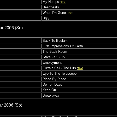
My Humps
(
Text
)
Heartbeats
When I'm Gone
(
Text
)
Ugly
ar 2006 (So)
Back To Bedlam
First Impressions Of Earth
The Back Room
Stars Of CCTV
Employment
Curtain Call - The Hits
(
Titel
)
Eye To The Telescope
Piece By Piece
Demon Days
Keep On
Breakaway
ar 2006 (So)