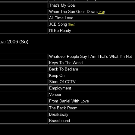
That's My Goal
When The Sun Goes Down
(
Text
)
All Time Love
JCB Song
(
Text
)
I'll Be Ready
uar 2006 (So)
Whatever People Say I Am That's What I'm Not
Keys To The World
Back To Bedlam
Keep On
Stars Of CCTV
Employment
Veneer
From Daniel With Love
The Back Room
Breakaway
Brassbound