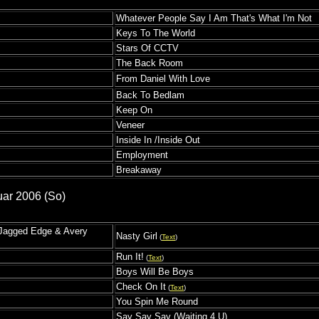
Whatever People Say I Am That's What I'm Not
Keys To The World
Stars Of CCTV
The Back Room
From Daniel With Love
Back To Bedlam
Keep On
Veneer
Inside In /Inside Out
Employment
Breakaway
uar 2006 (So)
, Jagged Edge & Avery
Nasty Girl
(
Text
)
Run It!
(
Text
)
Boys Will Be Boys
Check On It
(
Text
)
You Spin Me Round
Say Say Say (Waiting 4 U)