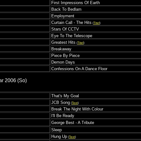
First Impressions Of Earth
Back To Bedlam
Employment
Curtain Call - The Hits
(
Titel
)
Stars Of CCTV
Eye To The Telescope
Greatest Hits
(
Titel
)
Breakaway
Piece By Piece
Demon Days
Confessions On A Dance Floor
ar 2006 (So)
That's My Goal
JCB Song
(
Text
)
Break The Night With Colour
I'll Be Ready
George Best - A Tribute
Sleep
Hung Up
(
Text
)