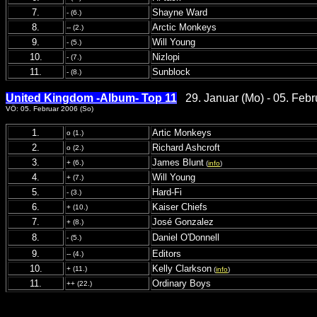
7.
Shayne Ward
- (6.)
8.
Arctic Monkeys
-- (2.)
9.
Will Young
- (5.)
10.
Nizlopi
- (7.)
11.
Sunblock
- (8.)
United Kingdom -Album- Top 11
29. Januar (Mo) - 05. Febr
VÖ: 05. Februar 2006 (So)
1.
Artic Monkeys
o (1.)
2.
Richard Ashcroft
o (2.)
3.
James Blunt
+ (6.)
(
info
)
4.
Will Young
+ (7.)
5.
Hard-Fi
- (3.)
6.
Kaiser Chiefs
+ (10.)
7.
José Gonzalez
+ (8.)
8.
Daniel O'Donnell
- (5.)
9.
Editors
-- (4.)
10.
Kelly Clarkson
+ (11.)
(
info
)
11.
Ordinary Boys
++ (22.)