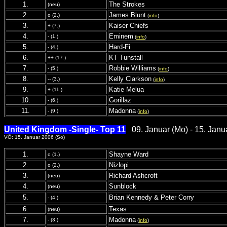
1.
The Strokes
(neu)
2.
James Blunt
o (2.)
(
info
)
3.
Kaiser Chiefs
+ (7.)
4.
Eminem
- (1.)
(
info
)
5.
Hard-Fi
- (4.)
6.
KT Tunstall
++ (17.)
7.
Robbie Williams
- (5.)
(
info
)
8.
Kelly Clarkson
-- (3.)
(
info
)
9.
Katie Melua
+ (11.)
10.
Gorillaz
- (6.)
11.
Madonna
- (9.)
(
info
)
United Kingdom -Single- Top 11
09. Januar (Mo) - 15. Janu
VÖ: 15. Januar 2006 (So)
1.
Shayne Ward
o (1.)
2.
Nizlopi
o (2.)
3.
Richard Ashcroft
(neu)
4.
Sunblock
(neu)
5.
Brian Kennedy & Peter Corry
- (4.)
6.
Texas
(neu)
7.
Madonna
- (3.)
(
info
)