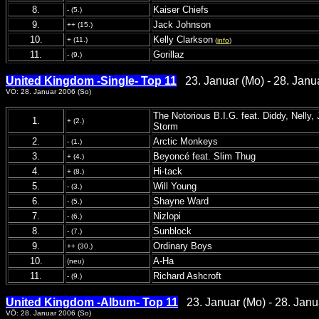
8.
Kaiser Chiefs
- (5.)
9.
Jack Johnson
++ (15.)
10.
Kelly Clarkson
+ (11.)
(
info
)
11.
Gorillaz
- (9.)
United Kingdom -Single- Top 11
23. Januar (Mo) - 28. Janu
VÖ: 28. Januar 2006 (So)
The Notorious B.I.G. feat. Diddy, Nelly
1.
+ (2.)
Storm
2.
Arctic Monkeys
- (1.)
3.
Beyoncé feat. Slim Thug
+ (4.)
4.
Hi-tack
+ (8.)
5.
Will Young
- (3.)
6.
Shayne Ward
- (5.)
7.
Nizlopi
- (6.)
8.
Sunblock
- (7.)
9.
Ordinary Boys
++ (30.)
10.
A-Ha
(neu)
11.
Richard Ashcroft
- (9.)
United Kingdom -Album- Top 11
23. Januar (Mo) - 28. Janu
VÖ: 28. Januar 2006 (So)