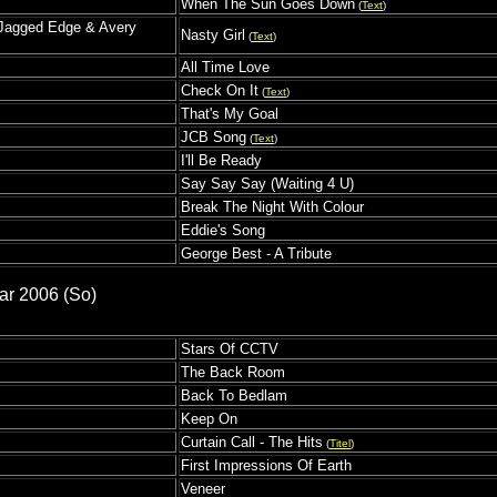
When The Sun Goes Down
(
Text
)
, Jagged Edge & Avery
Nasty Girl
(
Text
)
All Time Love
Check On It
(
Text
)
That's My Goal
JCB Song
(
Text
)
I'll Be Ready
Say Say Say (Waiting 4 U)
Break The Night With Colour
Eddie's Song
George Best - A Tribute
ar 2006 (So)
Stars Of CCTV
The Back Room
Back To Bedlam
Keep On
Curtain Call - The Hits
(
Titel
)
First Impressions Of Earth
Veneer