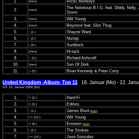
1.
Arctic Monkeys
(neu)
The Notorious B.I.G. feat. Diddy, Nelly
2.
(neu)
Storm
3.
Will Young
(neu)
4.
Beyoncé feat. Slim Thug
(neu)
5.
Shayne Ward
- (1.)
6.
Nizlopi
- (2.)
7.
Sunblock
- (4.)
8.
Hi-tack
(neu)
9.
Richard Ashcroft
-- (3.)
10.
Son Of Dork
(neu)
11.
Brian Kennedy & Peter Corry
-- (5.)
United Kingdom -Album- Top 11
16. Januar (Mo) - 22. Janu
VÖ: 22. Januar 2006 (So)
1.
Hard-Fi
+ (2.)
2.
Editors
+ (3.)
3.
James Blunt
- (1.)
(
info
)
4.
Will Young
++ (10.)
5.
Eminem
+ (6.)
(
info
)
6.
The Strokes
- (2.)
7.
José Gonzalez
++ (16.)